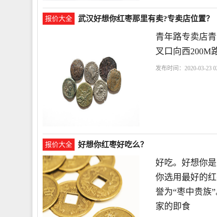
武汉好想你红枣那里有卖?专卖店位置？
报价大全
青年路专卖店青
叉口向西200
发布时间：2020-03-23 02
路
好想
好想你红枣好吃么？
报价大全
好吃。好想你是
你选用最好的红
誉为“枣中贵族
家的即食