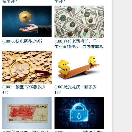
多少钱？
少钱？
(100)60伏电瓶多少钱？
(100)各位老司机们，问一
下北京现代ix35开回家要多
少钱，自动入门版？
(100)一辆宝马X6要多少
(100)激光祛痣一颗多少
钱？
钱？