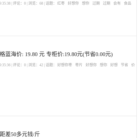
:35:38 | 评论：
0
| 浏览：
68
| 话题：
红枣
好想你
想你
过期
过期
会有
食品
价: 19.80 元 专柜价:19.80元(节省0.00元)
:35:36 | 评论：
0
| 浏览：
42
| 话题：
好想你枣
枣片
好想你
想你
好想
节省
价
距差50多元钱/斤