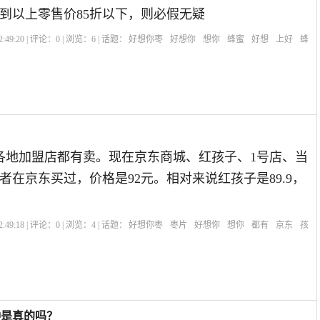
达到以上零售价85折以下，则必假无疑
:49:20 | 评论：
0
| 浏览：
6
| 话题：
好想你枣
好想你
想你
蜂蜜
好想
上好
蜂
，各地加盟店都有卖。现在京东商城、红孩子、1号店、当
者在京东买过，价格是92元。相对来说红孩子是89.9，
:49:18 | 评论：
0
| 浏览：
4
| 话题：
好想你枣
枣片
好想你
想你
都有
京东
孩
种是真的吗？