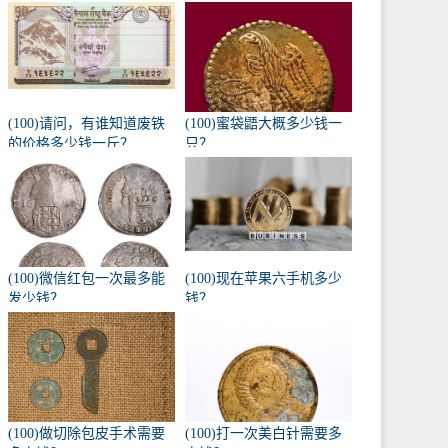
(100)请问，有谁知道废铁
(100)蜜袋鼯大概多少钱一
的价格多少钱一斤？
只？
(100)微信红包一次最多能
(100)现在苹果六手机多少
发少钱？
钱？
(100)做切除包皮手术需要
(100)打一次美白针需要多