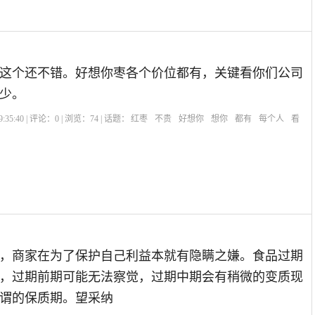
这个还不错。好想你枣各个价位都有，关键看你们公司
少。
:35:40 | 评论：
0
| 浏览：
74
| 话题：
红枣
不贵
好想你
想你
都有
每个人
看
，商家在为了保护自己利益本就有隐瞒之嫌。食品过期
，过期前期可能无法察觉，过期中期会有稍微的变质现
谓的保质期。望采纳