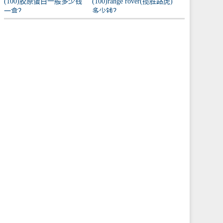
(100)胶原蛋白一般多少钱
(100)range rover(揽胜路虎)
一盒？
多少钱？