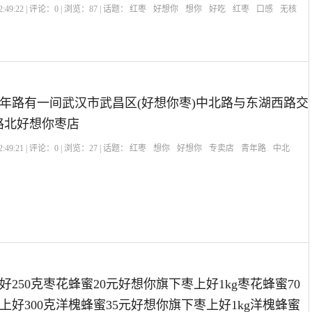
:49:22 | 评论：
0
| 浏览：
87
| 话题：
红枣
好想你
想你
好吃
红枣
口感
无核
？
年路有一间武汉市武昌区(好想你枣)中北路与东湖西路交
M路北好想你枣店
:49:21 | 评论：
0
| 浏览：
27
| 话题：
红枣
想你
好想你
专卖店
青年路
中北
250克枣花蜂蜜20元好想你旗下枣上好1kg枣花蜂蜜70
上好300克洋槐蜂蜜35元好想你旗下枣上好1kg洋槐蜂蜜