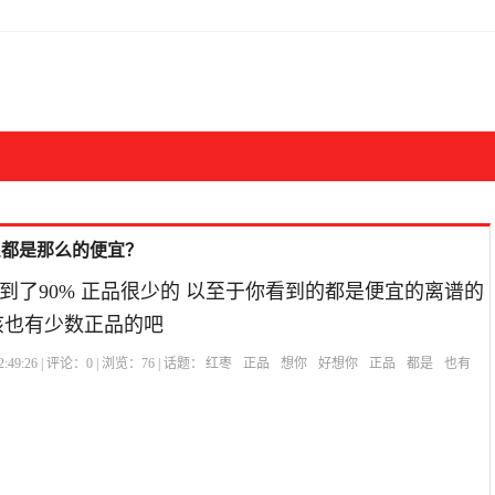
么都是那么的便宜？
到了90% 正品很少的 以至于你看到的都是便宜的离谱的
该也有少数正品的吧
:49:26 | 评论：
0
| 浏览：
76
| 话题：
红枣
正品
想你
好想你
正品
都是
也有