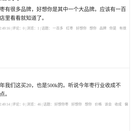
枣有很多品牌，好想你是其中一个大品牌。应该有一百
店里看看就知道了。
:49:16 | 评论：
0
| 浏览：
1
| 话题：
一百多
红枣
好想你
想你
品牌
你是
有很
年我们这买20，也是500k的。听说今年枣行业收成不
点。
:49:14 | 评论：
0
| 浏览：
46
| 话题：
好想你枣
好想你
想你
价格
该会
收成
偏