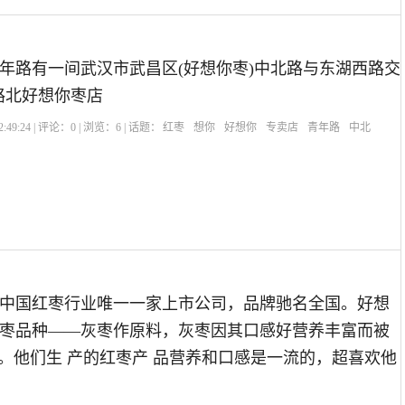
年路有一间武汉市武昌区(好想你枣)中北路与东湖西路交
M路北好想你枣店
:49:24 | 评论：
0
| 浏览：
6
| 话题：
红枣
想你
好想你
专卖店
青年路
中北
中国红枣行业唯一一家上市公司，品牌驰名全国。好想
枣品种——灰枣作原料，灰枣因其口感好营养丰富而被
”。他们生 产的红枣产 品营养和口感是一流的，超喜欢他