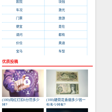
医院
(647)
块钱
(645)
车况
(582)
激光
(569)
门票
(564)
旅游
(563)
便宜
(533)
是在
(520)
请问
(511)
都有
(495)
价位
(479)
奥迪
(432)
宝马
(418)
车型
(416)
优质投稿
(100)闯红灯扣6分罚多少
(100)硬荷花香烟多少钱一
钱？
包多少钱有？