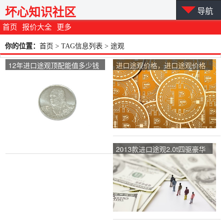
坏心知识社区
导航
首页
报价大全
更多
你的位置：
首页
> TAG信息列表 > 途观
12年进口途观顶配能值多少钱
进口途观价格，进口途观价格
10万？
是多少，进口途观最新报价？
2013款进口途观2.0t四驱豪华
版当时是什么价位？