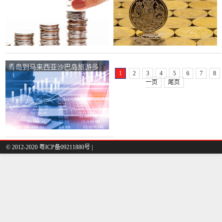
青岛到马来西亚沙巴岛旅游多
1
2
3
4
5
6
7
8
少钱？
一页
尾页
© 2012-2020 粤ICP备09211880号 |