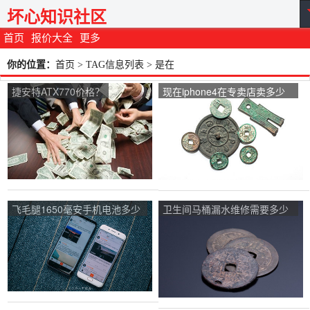
坏心知识社区
首页
报价大全
更多
你的位置：
首页
> TAG信息列表 > 是在
捷安特ATX770价格？
现在iphone4在专卖店卖多少
钱?白色和黑色价钱一样吗？
飞毛腿1650毫安手机电池多少
卫生间马桶漏水维修需要多少
钱？
钱？