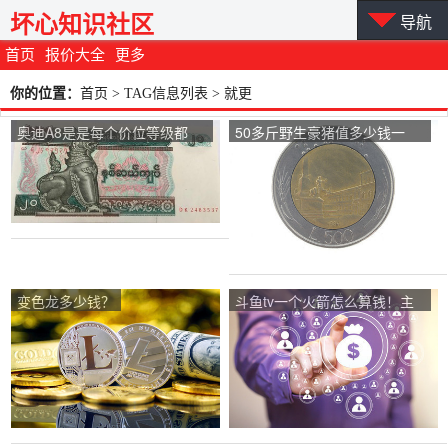
坏心知识社区
导航
首页
报价大全
更多
你的位置：
首页
> TAG信息列表 > 就更
奥迪A8是是每个价位等级都
50多斤野生豪猪值多少钱一
W12吗!还是只有顶配车型才是
斤？
啊？
变色龙多少钱？
斗鱼tv一个火箭怎么算钱！主
播拿多少钱？