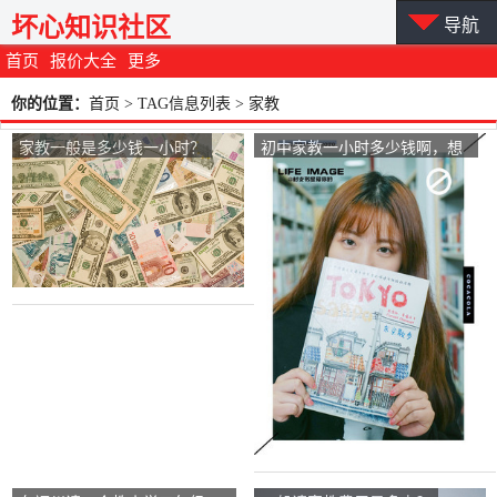
坏心知识社区
导航
首页
报价大全
更多
你的位置：
首页
> TAG信息列表 > 家教
家教一般是多少钱一小时？
初中家教一小时多少钱啊，想
给初中的儿子请个家教教数？