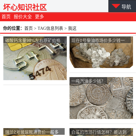
坏心知识社区
导航
首页
报价大全
更多
你的位置：
首页
> TAG信息列表 > 我这
碳酸钙含量98%左右原矿价格
现在0号柴油市场价多少钱一
是多少？
吨？
一吨汽油多少钱？
瑞兰2号玻尿酸进货价一般多
白芨的市场行情怎样？能达到