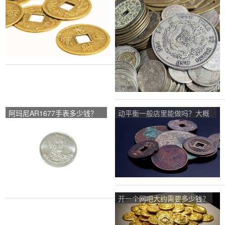
少，正品的，我在美容院打花
多钱一公斤？
了6000我一朋友说1300正
品，进货价，有？
阿玛尼AR1677手表多少钱？
动平衡一般店里能做吗？大概
淘宝上两百多到两千多什么价
多少钱一次？
位都有！都说是正品，说可以
拿专柜验货，是假？
开一个网吧大约需要多少钱？