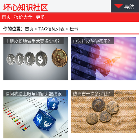
坏心知识社区
导航
首页
报价大全
更多
你的位置：
首页
> TAG信息列表 > 松弛
上眼皮松弛做手术要多少钱？
电波拉皮除皱费用？
请问我脸上眼角和额头皱纹很
热玛吉一次多少钱？
多！我想去做拉皮去皱需要多
少钱？