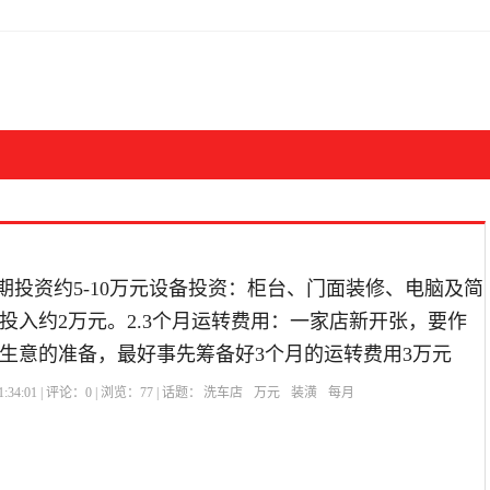
前期投资约5-10万元设备投资：柜台、门面装修、电脑及简
投入约2万元。2.3个月运转费用：一家店新开张，要作
生意的准备，最好事先筹备好3个月的运转费用3万元
:34:01 | 评论：
0
| 浏览：
77
| 话题：
洗车店
万元
装潢
每月