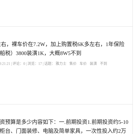
W左右，裸车价在7.2W，加上购置税6K多左右，1年保险
税）3800装潢1K，大概8W5不到
:21:21 | 评论：
0
| 浏览：
17
| 话题：
雅力士
售价
车价
装潢
不到
？
资预算是多少内容如下：一.前期投资1.前期投资约5-10
柜台、门面装修、电脑及简单家具，一次性投入约2万