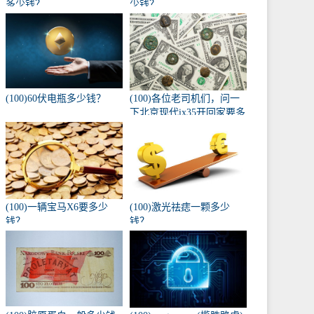
多少钱？
少钱？
(100)60伏电瓶多少钱？
(100)各位老司机们，问一
下北京现代ix35开回家要多
少钱，自动入门版？
(100)一辆宝马X6要多少
(100)激光祛痣一颗多少
钱？
钱？