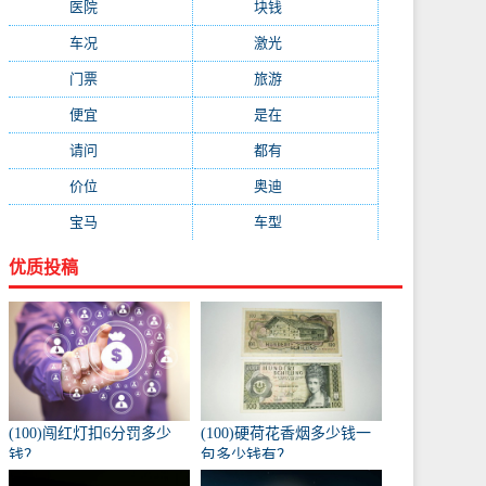
医院
(647)
块钱
(645)
车况
(582)
激光
(569)
门票
(564)
旅游
(563)
便宜
(533)
是在
(520)
请问
(511)
都有
(495)
价位
(479)
奥迪
(432)
宝马
(418)
车型
(416)
优质投稿
(100)闯红灯扣6分罚多少
(100)硬荷花香烟多少钱一
钱？
包多少钱有？