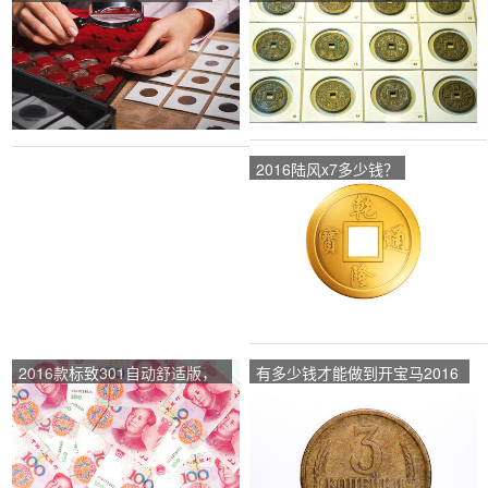
钱？
2016陆风x7多少钱？
2016款标致301自动舒适版，
有多少钱才能做到开宝马2016
多少值得入手？
款640不心虚？