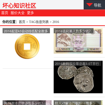
坏心知识社区
导航
首页
报价大全
更多
你的位置：
首页
> TAG信息列表 > 2016
2016起亚k3自动挡低配全款多
2016吉利美人豹多少钱？
少钱？
2016款玛莎拉蒂总裁3.0T平行
进口现车多少钱？
2016款本田歌诗图多少钱？
陆风x7柴油四驱2016款多少