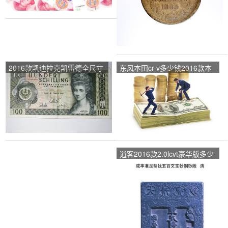
2016款凯迪拉克凯雷德全尺寸
东风本田cr-v多少钱2016款本
suv大车多少钱？
田crv价格？
逍客2016款2.0lcvt豪华版多少
钱？