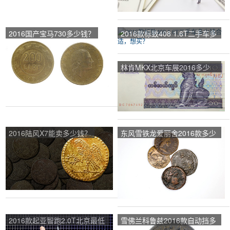
2016国产宝马730多少钱？
2016款标致408 1.6T二手车多
少钱合适，想买？
林肯MKX北京车展2016多少
钱？
2016陆风X7能卖多少钱？
东风雪铁龙爱丽舍2016款多少
钱？
2016款起亚智跑2.0T北京最低
雪佛兰科鲁兹2016款自动挡多