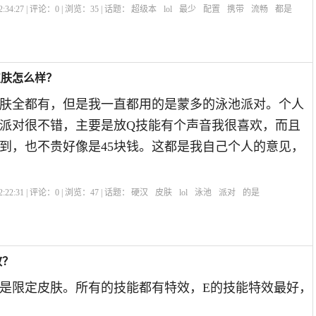
:34:27 | 评论：
0
| 浏览：
35
| 话题：
超级本
lol
最少
配置
携带
流畅
都是
皮肤怎么样？
肤全都有，但是我一直都用的是蒙多的泳池派对。个人
派对很不错，主要是放Q技能有个声音我很喜欢，而且
到，也不贵好像是45块钱。这都是我自己个人的意见，
:22:31 | 评论：
0
| 浏览：
47
| 话题：
硬汉
皮肤
lol
泳池
派对
的是
效？
不是限定皮肤。所有的技能都有特效，E的技能特效最好，