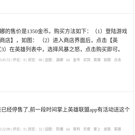
娜的售价是1350金币。购买方法如下：（1）登陆游戏
商店】，如图： （2）进入商店界面后，点击【英
（3）在英雄列表中，选择风暴之怒，点击购买即可。
:45:53 | 评论：
0
| 浏览：
68
| 话题：
迦娜
lol
金币
买到
英雄
如图
点击
但是已经停售了,前一段时间掌上英雄联盟app有活动送这个
:22:00 | 评论：
0
| 浏览：
32
| 话题：
防爆
lol
审判
天使
掌上
皮肤
英雄