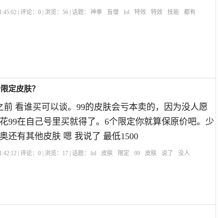
:45:02 | 评论：
0
| 浏览：
56
| 话题：
神拳
盲僧
lol
特效
特效
技能
都有
个限定皮肤？
00之前 看谁买可以谈。99的皮肤会亏本卖的，因为没人愿
，花99在自己号里买就得了。6个限定你就算保原价吧。少
卖奥还有其他皮肤 嗯 我说了 最低1500
:42:12 | 评论：
0
| 浏览：
17
| 话题：
lol
皮肤
限定
99
皮肤
说了
没人