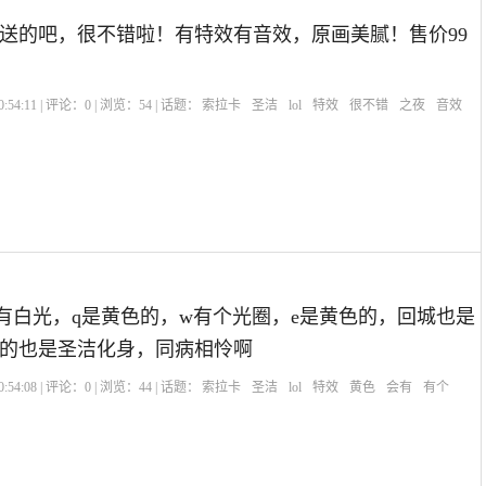
送的吧，很不错啦！有特效有音效，原画美腻！售价99
:54:11 | 评论：
0
| 浏览：
54
| 话题：
索拉卡
圣洁
lol
特效
很不错
之夜
音效
有白光，q是黄色的，w有个光圈，e是黄色的，回城也是
的也是圣洁化身，同病相怜啊
:54:08 | 评论：
0
| 浏览：
44
| 话题：
索拉卡
圣洁
lol
特效
黄色
会有
有个