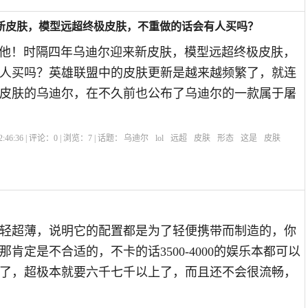
来新皮肤，模型远超终极皮肤，不重做的话会有人买吗？
了他！时隔四年乌迪尔迎来新皮肤，模型远超终极皮肤，
人买吗？英雄联盟中的皮肤更新是越来越频繁了，就连
皮肤的乌迪尔，在不久前也公布了乌迪尔的一款属于屠
:46:36 | 评论：
0
| 浏览：
7
| 话题：
乌迪尔
lol
远超
皮肤
形态
这是
皮肤
？
轻超薄，说明它的配置都是为了轻便携带而制造的，你
肯定是不合适的，不卡的话3500-4000的娱乐本都可以
了，超极本就要六千七千以上了，而且还不会很流畅，