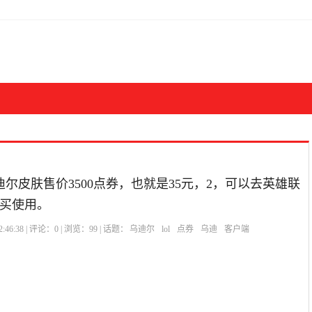
迪尔皮肤售价3500点券，也就是35元，2，可以去英雄联
买使用。
:46:38 | 评论：
0
| 浏览：
99
| 话题：
乌迪尔
lol
点券
乌迪
客户端