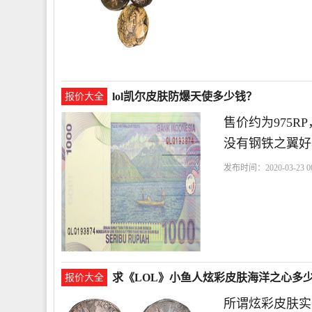
lol凯尔皮肤防爆天使多少钱？
报价大全
售价约为975R
没有钢铁之翼好
发布时间：2020-03-23 00
求《LOL》小鱼人炫彩皮肤海洋之心多
报价大全
所谓炫彩皮肤实