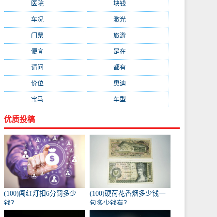
医院
(647)
块钱
(645)
车况
(582)
激光
(569)
门票
(564)
旅游
(563)
便宜
(533)
是在
(520)
请问
(511)
都有
(495)
价位
(479)
奥迪
(432)
宝马
(418)
车型
(416)
优质投稿
(100)闯红灯扣6分罚多少
(100)硬荷花香烟多少钱一
钱？
包多少钱有？