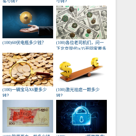
多少钱？
少钱？
(100)60伏电瓶多少钱？
(100)各位老司机们，问一
下北京现代ix35开回家要多
少钱，自动入门版？
(100)一辆宝马X6要多少
(100)激光祛痣一颗多少
钱？
钱？