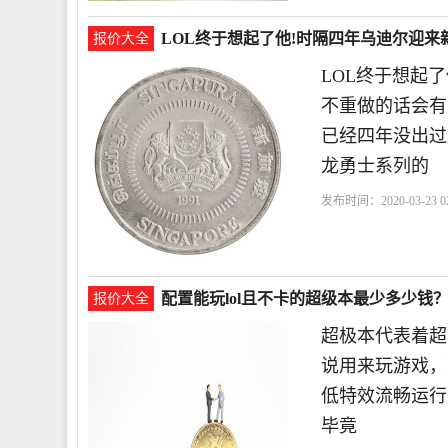
LOL终于想起了他!时隔四年乌迪尔迎
报价大全
LOL终于想起
不重做的话会有
已经四年没出过
龙勇士系列的
发布时间：2020-03-23 02
配置能玩lol且不卡的超级本最少多少钱
报价大全
超极本代表着超
说用来玩游戏，那
低特效流畅运行
毕竟