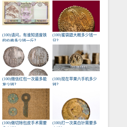
(100)请问，有谁知道废铁
(100)蜜袋鼯大概多少钱一
的价格多少钱一斤？
只？
(100)微信红包一次最多能
(100)现在苹果六手机多少
发少钱？
钱？
(100)做切除包皮手术需要
(100)打一次美白针需要多