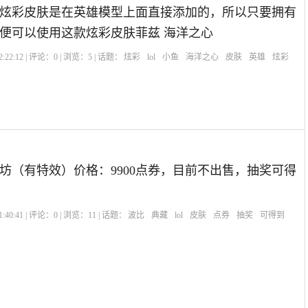
炫彩皮肤是在英雄模型上面直接添加的，所以只要拥有
元便可以使用这款炫彩皮肤菲兹 海洋之心
:22:12 | 评论：
0
| 浏览：
5
| 话题：
炫彩
lol
小鱼
海洋之心
皮肤
英雄
炫彩
坊（有特效）价格：9900点券，目前不出售，抽奖可得
:40:41 | 评论：
0
| 浏览：
11
| 话题：
波比
典藏
lol
皮肤
点券
抽奖
可得到