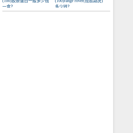
(100)胶原蛋白一般多少钱
(100)range rover(揽胜路虎)
一盒？
多少钱？