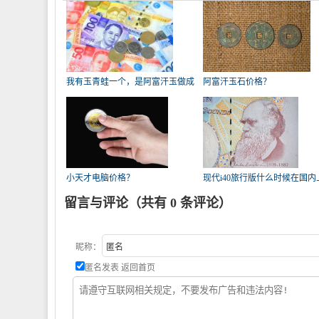
我有玉青蛙一个，是阿富汗玉做成
阿富汗玉石价格？
的。
小天才电脑价格？
现代i40旅行版什么时候在国内
市
留言与评论（共有
0
条评论）
昵称：
匿名发表
返回首页