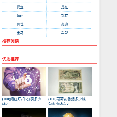
便宜
(533)
是在
(520)
请问
(511)
都有
(495)
价位
(479)
奥迪
(432)
宝马
(418)
车型
(416)
推荐阅读
优质推荐
(100)闯红灯扣6分罚多少
(100)硬荷花香烟多少钱一
钱？
包多少钱有？