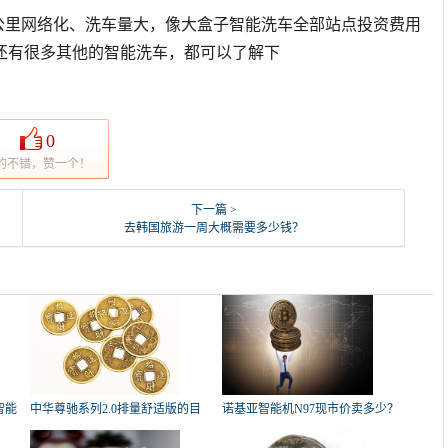
3公里网络化、洗车量大，像大盒子智能洗车全部站点投资费用
还有很多其他的智能洗车，都可以了解下
0
的不错，赞一个！
下一篇 >
去韩国旅游一周大概需要多少钱？
智能
中华尊驰系列2.0排量舒适版的目
诺基亚智能机N97现市价卖多少？
前