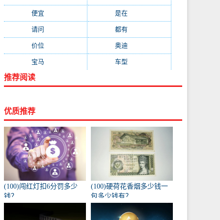
便宜
(533)
是在
(520)
请问
(511)
都有
(495)
价位
(479)
奥迪
(432)
宝马
(418)
车型
(416)
推荐阅读
优质推荐
(100)闯红灯扣6分罚多少
(100)硬荷花香烟多少钱一
钱？
包多少钱有？