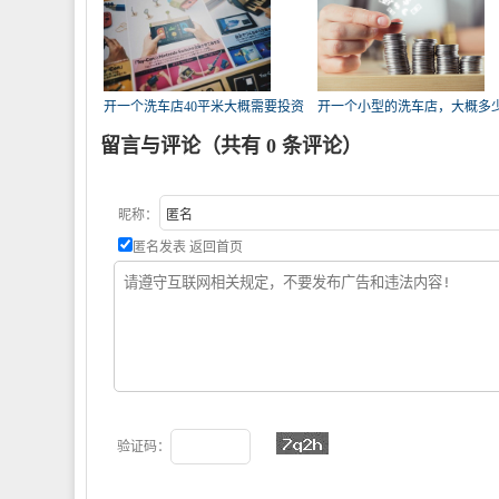
开一个洗车店40平米大概需要投资
开一个小型的洗车店，大概多
多
钱？
留言与评论（共有
0
条评论）
昵称：
匿名发表
返回首页
验证码：