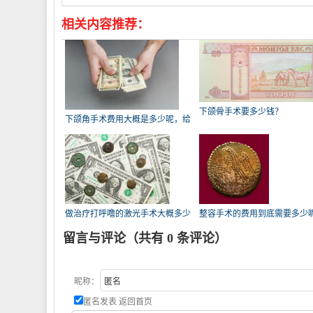
相关内容推荐：
下颌骨手术要多少钱？
下颌角手术费用大概是多少呢，给
个参
做治疗打呼噜的激光手术大概多少
整容手术的费用到底需要多少
钱
留言与评论（共有
0
条评论）
昵称：
匿名发表
返回首页