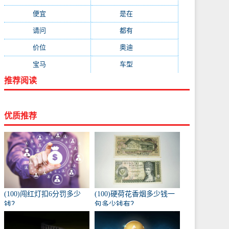
便宜
(533)
是在
(520)
请问
(511)
都有
(495)
价位
(479)
奥迪
(432)
宝马
(418)
车型
(416)
推荐阅读
优质推荐
(100)闯红灯扣6分罚多少
(100)硬荷花香烟多少钱一
钱？
包多少钱有？