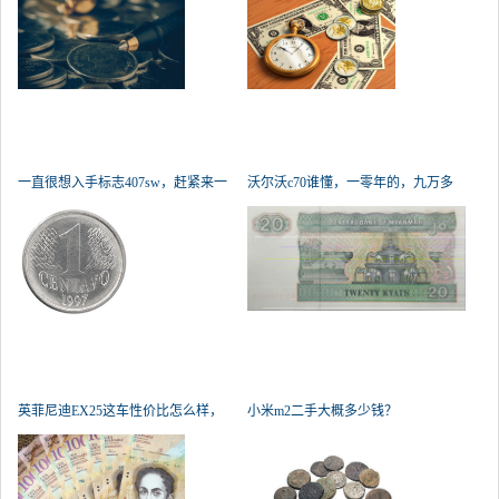
一直很想入手标志407sw，赶紧来一
沃尔沃c70谁懂，一零年的，九万多
个
公里
英菲尼迪EX25这车性价比怎么样，
小米m2二手大概多少钱？
值得