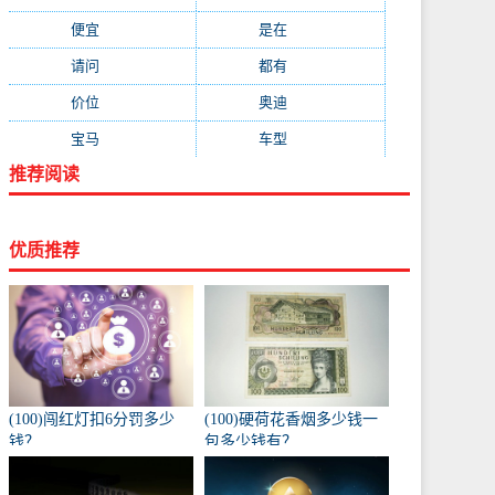
便宜
(533)
是在
(520)
请问
(511)
都有
(495)
价位
(479)
奥迪
(432)
宝马
(418)
车型
(416)
推荐阅读
优质推荐
(100)闯红灯扣6分罚多少
(100)硬荷花香烟多少钱一
钱？
包多少钱有？