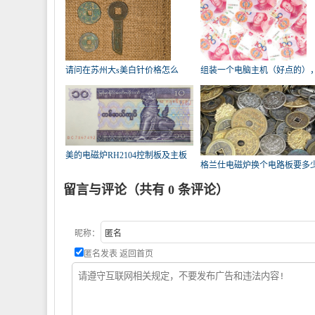
请问在苏州大s美白针价格怎么
组装一个电脑主机（好点的）
样？哪
概需要多
美的电磁炉RH2104控制板及主板
格兰仕电磁炉换个电路板要多
要多
钱？
留言与评论（共有
0
条评论）
昵称：
匿名发表
返回首页