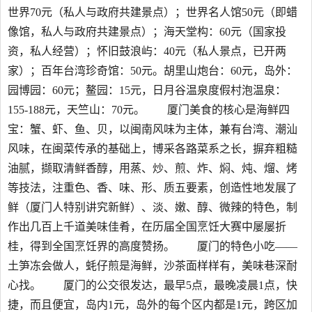
世界70元（私人与政府共建景点）；世界名人馆50元（即蜡
像馆，私人与政府共建景点）；海天堂构：60元（国家投
资，私人经营）；怀旧鼓浪屿：40元（私人景点，已开两
家）；百年台湾珍奇馆：50元。胡里山炮台：60元，岛外：
园博园：60元；鳌园：15元，日月谷温泉度假村泡温泉：
155-188元，天竺山：70元。 厦门美食的核心是海鲜四
宝：蟹、虾、鱼、贝，以闽南风味为主体，兼有台湾、潮汕
风味，在闽菜传承的基础上，博采各路菜系之长，摒弃粗糙
油腻，撷取清鲜香醇，用蒸、炒、煎、炸、焖、炖、熘、烤
等技法，注重色、香、味、形、质五要素，创造性地发展了
鲜（厦门人特别讲究新鲜）、淡、嫩、醇、微辣的特色，制
作出几百上千道美味佳肴，在历届全国烹饪大赛中屡屡折
桂，得到全国烹饪界的高度赞扬。 厦门的特色小吃——
土笋冻会做人，蚝仔煎是海鲜，沙茶面样样有，美味巷深耐
心找。 厦门的公交很发达，最早5点，最晚凌晨1点，快
捷，而且便宜，岛内1元，岛外的每个区内都是1元，跨区加