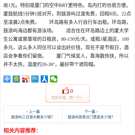
收1元。特别是厦门的空中BRT更特色。岛内打的也很方便。
厦鼓航线5分钟1班对开，到鼓浪屿过渡免费，回程8元，22点
至凌晨2点免费。 环岛路有多人行自行车出租。环岛路，
鼓浪屿海边都有游泳场。 适合住在环岛路边上的厦大学
生公寓或曾厝垵的日租房，80-150元/天。或租3星酒店，100
多元，这么多人同住可以谈出好价钱，现在不是节假日，酒
店会争着你们留宿。 厦门气候宜人，靠海散热快，所以
并不太热，温度约26-30°，最好带个遮阳帽。
0
写的不错，赞一个！
< 上一篇
下一篇 >
鼓浪屿三日游大概多少钱？
鼓浪屿各景点门票是多少钱？
相关内容推荐：