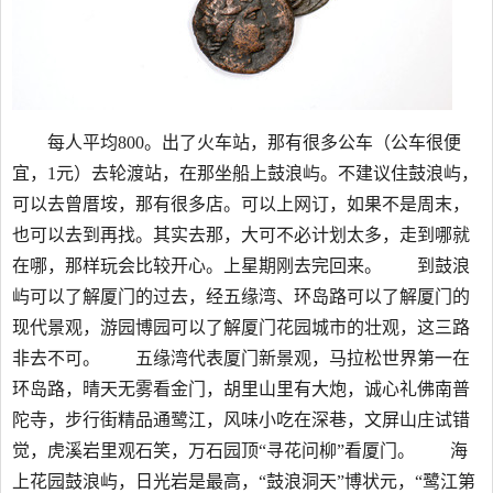
每人平均800。出了火车站，那有很多公车（公车很便
宜，1元）去轮渡站，在那坐船上鼓浪屿。不建议住鼓浪屿，
可以去曾厝垵，那有很多店。可以上网订，如果不是周末，
也可以去到再找。其实去那，大可不必计划太多，走到哪就
在哪，那样玩会比较开心。上星期刚去完回来。 到鼓浪
屿可以了解厦门的过去，经五缘湾、环岛路可以了解厦门的
现代景观，游园博园可以了解厦门花园城市的壮观，这三路
非去不可。 五缘湾代表厦门新景观，马拉松世界第一在
环岛路，晴天无雾看金门，胡里山里有大炮，诚心礼佛南普
陀寺，步行街精品通鹭江，风味小吃在深巷，文屏山庄试错
觉，虎溪岩里观石笑，万石园顶“寻花问柳”看厦门。 海
上花园鼓浪屿，日光岩是最高，“鼓浪洞天”博状元，“鹭江第