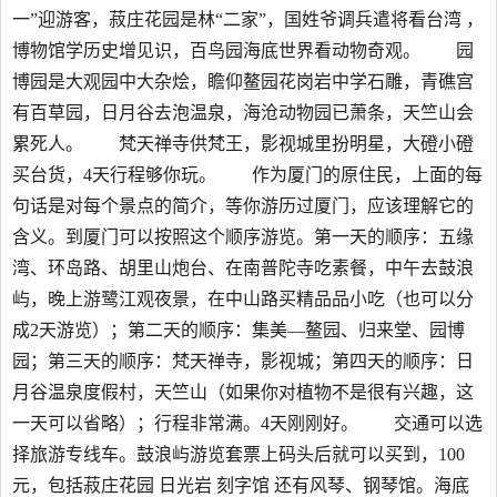
一”迎游客，菽庄花园是林“二家”，国姓爷调兵遣将看台湾 ，
博物馆学历史增见识，百鸟园海底世界看动物奇观。 园
博园是大观园中大杂烩，瞻仰鳌园花岗岩中学石雕，青礁宫
有百草园，日月谷去泡温泉，海沧动物园已萧条，天竺山会
累死人。 梵天禅寺供梵王，影视城里扮明星，大磴小磴
买台货，4天行程够你玩。 作为厦门的原住民，上面的每
句话是对每个景点的简介，等你游历过厦门，应该理解它的
含义。到厦门可以按照这个顺序游览。第一天的顺序：五缘
湾、环岛路、胡里山炮台、在南普陀寺吃素餐，中午去鼓浪
屿，晚上游鹭江观夜景，在中山路买精品品小吃（也可以分
成2天游览）；第二天的顺序：集美—鳌园、归来堂、园博
园；第三天的顺序：梵天禅寺，影视城；第四天的顺序：日
月谷温泉度假村，天竺山（如果你对植物不是很有兴趣，这
一天可以省略）；行程非常满。4天刚刚好。 交通可以选
择旅游专线车。鼓浪屿游览套票上码头后就可以买到，100
元，包括菽庄花园 日光岩 刻字馆 还有风琴、钢琴馆。海底