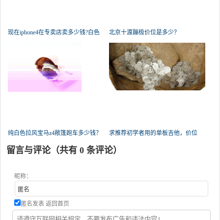
现在iphone4在专卖店卖多少钱?白色
北京十渡蹦极价位是多少？
纯白色拉风宝马z4敞篷跑车多少钱？
求推荐初学者用的单板吉他，价位
800
留言与评论（共有
0
条评论）
昵称：
匿名发表
返回首页