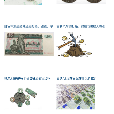
白色车漆是封釉还是打蜡，镀膜，哪
吉利汽车的打蜡、封釉与镀膜大概都
个好
奥迪A8是是每个价位等级都W12吗!
奥迪A8现在高配在什么价位？
还