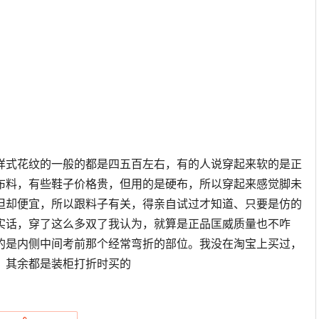
样式花纹的一般的都是四五百左右，有的人说穿起来软的是正
布料，有些鞋子价格贵，但用的是硬布，所以穿起来感觉脚未
但却便宜，所以跟料子有关，得亲自试过才知道、只要是仿的
实话，穿了这么多双了我认为，就算是正品匡威质量也不咋
的是内侧中间考前那个经常弯折的部位。我没在淘宝上买过，
，其余都是装柜打折时买的