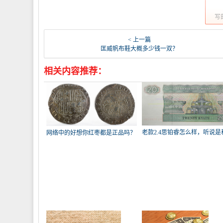
写
< 上一篇
匡威帆布鞋大概多少钱一双？
相关内容推荐：
老款2.4思铂睿怎么样，听说是
网络中的好想你红枣都是正品吗？
讴歌
为什