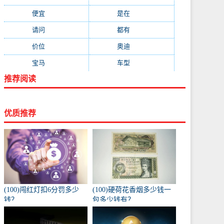
便宜
(533)
是在
(520)
请问
(511)
都有
(495)
价位
(479)
奥迪
(432)
宝马
(418)
车型
(416)
推荐阅读
优质推荐
(100)闯红灯扣6分罚多少
(100)硬荷花香烟多少钱一
钱？
包多少钱有？