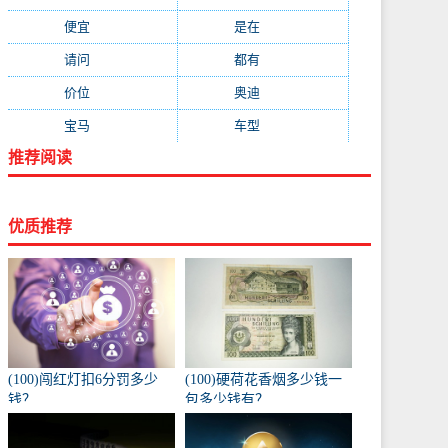
便宜
(533)
是在
(520)
请问
(511)
都有
(495)
价位
(479)
奥迪
(432)
宝马
(418)
车型
(416)
推荐阅读
优质推荐
(100)闯红灯扣6分罚多少
(100)硬荷花香烟多少钱一
钱？
包多少钱有？