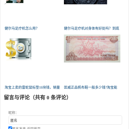
健尔马足疗机怎么用？
健尔马足疗机对身体有好处吗？到底
咋
淘宝上卖的雷蛇鼠标垫16块钱，销量
匡威正品帆布鞋一般多少钱?淘宝能
贼
留言与评论（共有
0
条评论）
昵称：