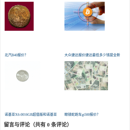
北汽B40报价？
大众捷达报价捷达最低多少钱提全新
诺基亚X6-0016GB超值版和诺基亚
眼镜蛇跑车gt500报价？
e66
留言与评论（共有
0
条评论）