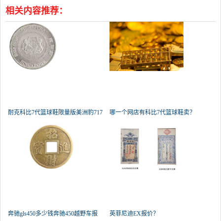
相关内容推荐：
耐克科比7代篮球鞋限量版美洲豹717
哪一个网店有科比7代篮球鞋卖？
奔驰gls450多少钱奔驰450越野车报
英菲尼迪EX报价？