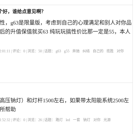
那个好，谁给点意见啊？
性，g63是限量版，考虑到自己的心理满足和别人对你品
后的升值保值就买63 纯玩玩搞性价比那一定是55，本人
:01:11 | 评论：
0
| 浏览：
50
| 话题：
g63
g55
奔驰
纠结
自己的
揽胜
对你
高压钠灯）和灯杆1500左右，如果带太阳能系统2500左
所帮助
:52:32 | 评论：
0
| 浏览：
26
| 话题：
路灯
led
一套
钠灯
对你
光源