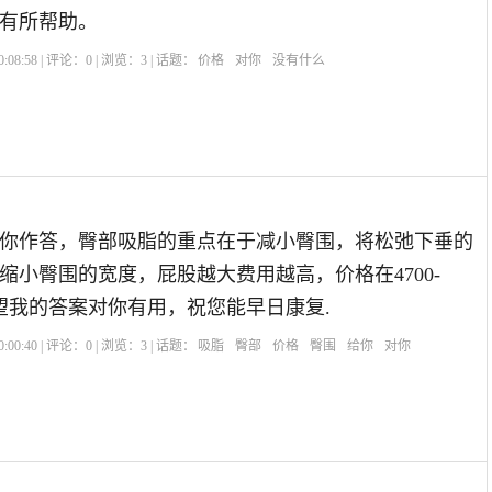
有所帮助。
:08:58 | 评论：
0
| 浏览：
3
| 话题：
价格
对你
没有什么
你作答，臀部吸脂的重点在于减小臀围，将松弛下垂的
缩小臀围的宽度，屁股越大费用越高，价格在4700-
希望我的答案对你有用，祝您能早日康复.
:00:40 | 评论：
0
| 浏览：
3
| 话题：
吸脂
臀部
价格
臀围
给你
对你