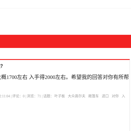
钱？
概1700左右 入手得2000左右。希望我的回答对你有所帮
:11:04 | 评论：
0
| 浏览：
71
| 话题：
叶子板
大众高尔夫
敞篷车
进口
对你
入