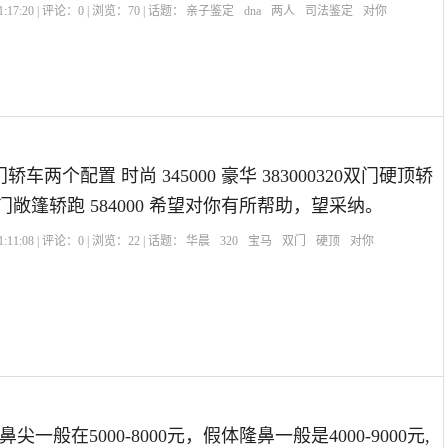
:17:20 | 评论：
0
| 浏览：
70
| 话题：
亲子鉴定
dna
两人
司法鉴定
对你
门轿车两个配置 时尚 345000 豪华 383000320双门硬顶轿
20双门敞篷轿跑 584000 希望对你有所帮助，望采纳。
:11:08 | 评论：
0
| 浏览：
22
| 话题：
华晨
320
宝马
双门
硬顶
对你
一般在5000-8000元，假体隆鼻一般是4000-9000元,