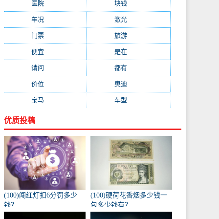
医院
(647)
块钱
(645)
车况
(582)
激光
(569)
门票
(564)
旅游
(563)
便宜
(533)
是在
(520)
请问
(511)
都有
(495)
价位
(479)
奥迪
(432)
宝马
(418)
车型
(416)
优质投稿
(100)闯红灯扣6分罚多少
(100)硬荷花香烟多少钱一
钱？
包多少钱有？