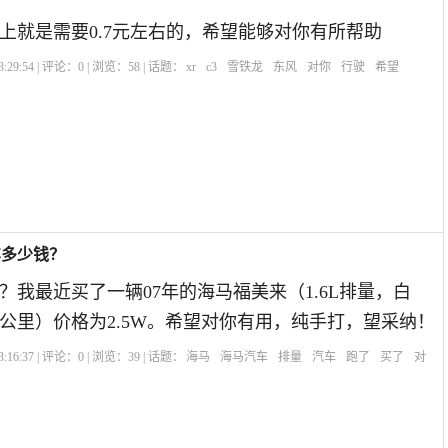
上就是需要0.7元左右的，希望能够对你有所帮助
:29:54 | 评论：
0
| 浏览：
58
| 话题：
xr
c3
雪铁龙
东风
对你
行驶
希望
车多少钱？
？我最近买了一辆07年的海马福美来（1.6L排量，白
公里）价格为2.5W。希望对你有用，纯手打，望采纳！
:16:37 | 评论：
0
| 浏览：
39
| 话题：
海马
海马汽车
排量
汽车
跑了
买了
对