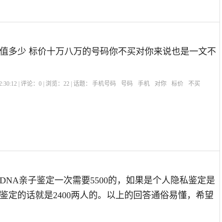
值多少 标价十万八万的号码你不买对你来说也是一文不
:30:12 | 评论：
0
| 浏览：
22
| 话题：
手机号码
号码
手机
对你
标价
不买
DNA亲子鉴定一次需要5500的，如果是个人隐私鉴定是
司法鉴定的话就是2400两人的。以上的回答通俗易懂，希望