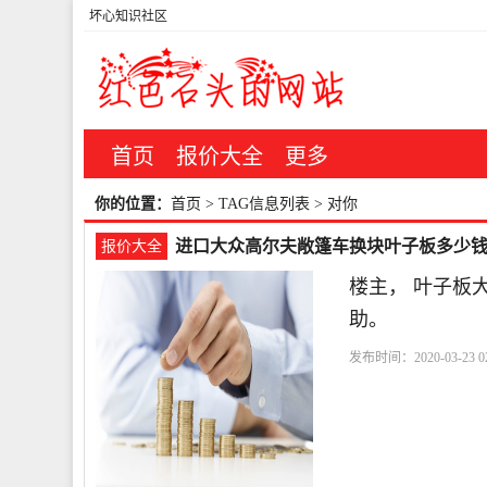
坏心知识社区
首页
报价大全
更多
你的位置：
首页
> TAG信息列表 > 对你
进口大众高尔夫敞篷车换块叶子板多少
报价大全
楼主， 叶子板大
助。
发布时间：2020-03-23 02
手
楼主