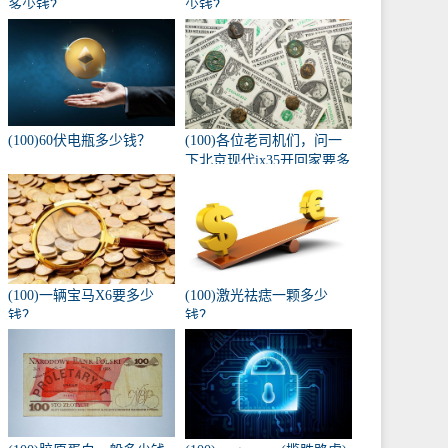
多少钱？
少钱？
(100)60伏电瓶多少钱？
(100)各位老司机们，问一
下北京现代ix35开回家要多
少钱，自动入门版？
(100)一辆宝马X6要多少
(100)激光祛痣一颗多少
钱？
钱？