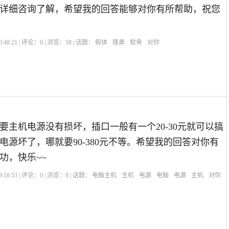
详细咨询了解，希望我的回答能够对你有所帮助，祝您
:48:21 | 评论：
0
| 浏览：
58
| 话题：
假体
隆鼻
软骨
对你
要主机电源没有损坏，插口一般有一个20-30元就可以搞
电源坏了，哪就要90-380元不等。希望我的回答对你有
功，快乐~~
:16:53 | 评论：
0
| 浏览：
8
| 话题：
电脑主机
主机
电源
电脑
电源
主机
对你