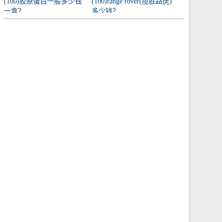
(100)胶原蛋白一般多少钱
(100)range rover(揽胜路虎)
一盒？
多少钱？