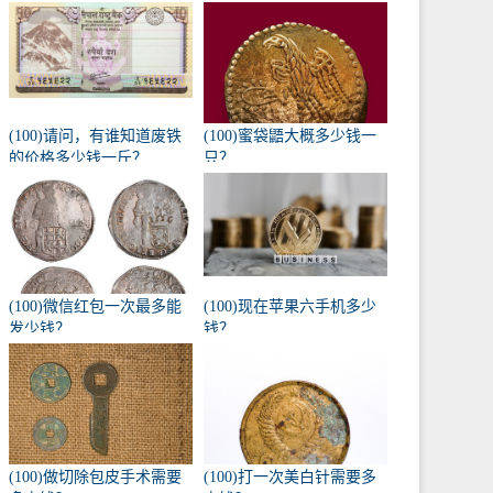
(100)请问，有谁知道废铁
(100)蜜袋鼯大概多少钱一
的价格多少钱一斤？
只？
(100)微信红包一次最多能
(100)现在苹果六手机多少
发少钱？
钱？
(100)做切除包皮手术需要
(100)打一次美白针需要多