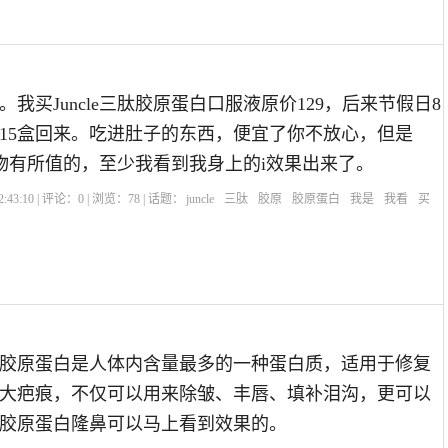
我买Juncle三肽胶原蛋白口服液原价129，后来节假日8
15盒回来。吃进肚子的东西，便宜了你不放心，但是
贵的物有所值的，至少我看到我身上的i效果出来了。
:43:10 | 评论：
0
| 浏览：
78
| 话题：
juncle
三肽
胶原
胶原蛋白
我是
我看
买
胶原蛋白是人体内含量最多的一种蛋白质，适用于修复
大疤痕，不仅可以用来除皱、丰唇、填补泪沟，更可以
胶原蛋白隆鼻可以马上看到效果的。