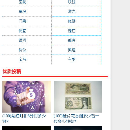
医院
(647)
块钱
(645)
车况
(582)
激光
(569)
门票
(564)
旅游
(563)
便宜
(533)
是在
(520)
请问
(511)
都有
(495)
价位
(479)
奥迪
(432)
宝马
(418)
车型
(416)
优质投稿
(100)闯红灯扣6分罚多少
(100)硬荷花香烟多少钱一
钱？
包多少钱有？