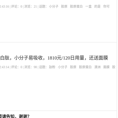
:43:16 | 评论：
0
| 浏览：
21
| 话题：
小分子
胶原
胶原蛋白
一盒
的是
你可
白肽，小分子易吸收，1810元/120日用量，还送面膜
:43:14 | 评论：
0
| 浏览：
98
| 话题：
肽粉
小分子
胶原
胶原蛋白
澳洲
面膜
胶
烦请告知，谢谢？