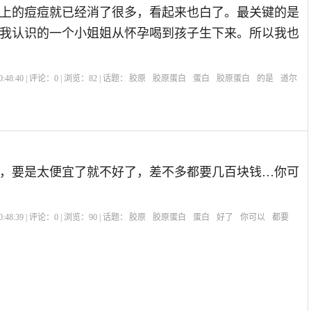
上的痘痘就已经消了很多，看起来也白了。最关键的是
我认识的一个小姐姐从怀孕喝到孩子生下来。所以我也
:48:40 | 评论：
0
| 浏览：
82
| 话题：
胶原
胶原蛋白
蛋白
胶原蛋白
的是
道尔
，要是太便宜了就不好了，差不多都要几百块钱…你可
:48:39 | 评论：
0
| 浏览：
90
| 话题：
胶原
胶原蛋白
蛋白
好了
你可以
都要