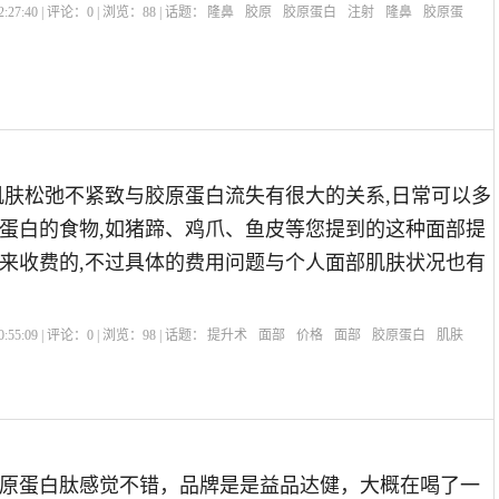
:27:40 | 评论：
0
| 浏览：
88
| 话题：
隆鼻
胶原
胶原蛋白
注射
隆鼻
胶原蛋
肌肤松弛不紧致与胶原蛋白流失有很大的关系,日常可以多
蛋白的食物,如猪蹄、鸡爪、鱼皮等您提到的这种面部提
来收费的,不过具体的费用问题与个人面部肌肤状况也有
:55:09 | 评论：
0
| 浏览：
98
| 话题：
提升术
面部
价格
面部
胶原蛋白
肌肤
原蛋白肽感觉不错，品牌是是益品达健，大概在喝了一