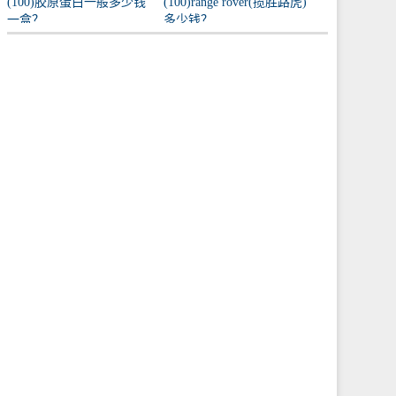
(100)胶原蛋白一般多少钱
(100)range rover(揽胜路虎)
一盒？
多少钱？