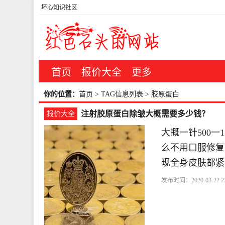
坏心知识社区
首页
报价大全
更多
你的位置：
首页
> TAG信息列表 > 胶原蛋白
注射胶原蛋白除皱大概需要多少钱？
报价大全
大摡一针500
么不用口服修复
现全身皮肤都紧
发布时间：2020-03-22 22
我