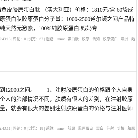
鱼皮胶原蛋白肽 （澳大利亚）价格：1810元/盒 60袋成
蛋白肽胶原蛋白分子量：1000-2500道尔顿之间产品特
纯天然无激素，100%纯胶原蛋白,妈妈专
:43:13 | 评论：
0
| 浏览：
67
| 话题：
mmv
蛋白肽
胶原
告知
胶原蛋白
澳洲
鳕
00到12000之间。 1、注射胶原蛋白的价格跟个人自身
个人的脸部情况不同，肤质有很大的差别，在注射胶原
量，就会有很大的差别注射胶原蛋白的价格与注射医师
:43:11 | 评论：
0
| 浏览：
18
| 话题：
mmv
胶原
胶原蛋白
蛋白
注射
价格
胶原