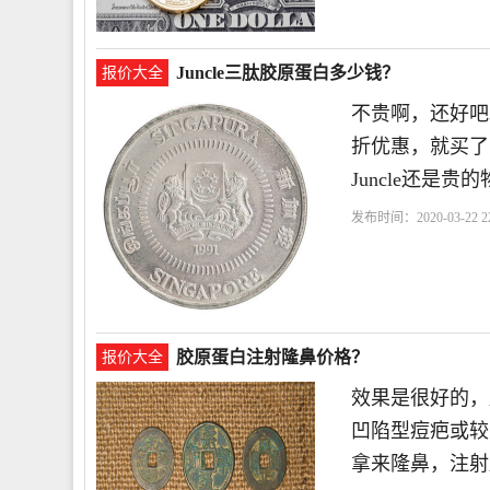
Juncle三肽胶原蛋白多少钱？
报价大全
不贵啊，还好吧。
折优惠，就买了
Juncle还是
发布时间：2020-03-22 22
了
胶原蛋白注射隆鼻价格？
报价大全
效果是很好的，
凹陷型痘疤或较
拿来隆鼻，注射