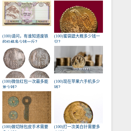
(100)请问，有谁知道废铁
(100)蜜袋鼯大概多少钱一
的价格多少钱一斤？
只？
(100)微信红包一次最多能
(100)现在苹果六手机多少
发少钱？
钱？
(100)做切除包皮手术需要
(100)打一次美白针需要多