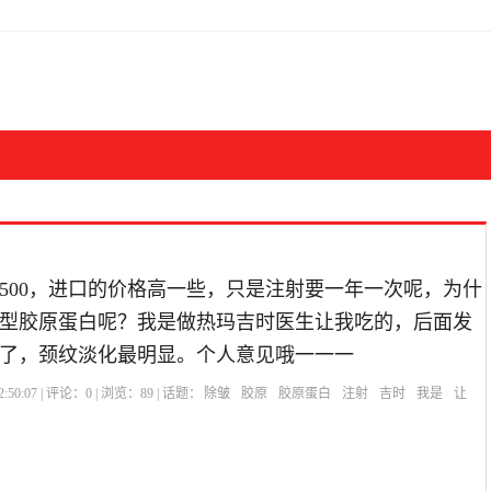
一1500，进口的价格高一些，只是注射要一年一次呢，为什
型胶原蛋白呢？我是做热玛吉时医生让我吃的，后面发
了，颈纹淡化最明显。个人意见哦一一一
:50:07 | 评论：
0
| 浏览：
89
| 话题：
除皱
胶原
胶原蛋白
注射
吉时
我是
让