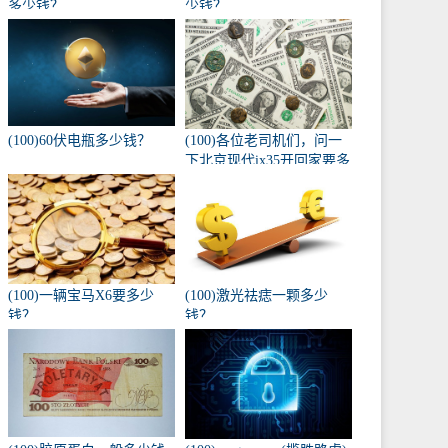
多少钱？
少钱？
(100)60伏电瓶多少钱？
(100)各位老司机们，问一
下北京现代ix35开回家要多
少钱，自动入门版？
(100)一辆宝马X6要多少
(100)激光祛痣一颗多少
钱？
钱？