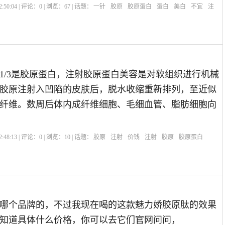
:50:04 | 评论：
0
| 浏览：
67
| 话题：
一针
胶原
胶原蛋白
蛋白
美白
不宜
注
1/3是胶原蛋白，注射胶原蛋白美容是对软组织进行机械
胶原注射入凹陷的皮肤后，脱水收缩重新排列，至近似
纤维。数周后体内成纤维细胞、毛细血管、脂肪细胞向
:48:13 | 评论：
0
| 浏览：
10
| 话题：
胶原
注射
价钱
注射
胶原
胶原蛋白
哪个品牌的，不过我现在喝的这款魅力娇胶原肽的效果
知道具体什么价格，你可以去它们官网问问，