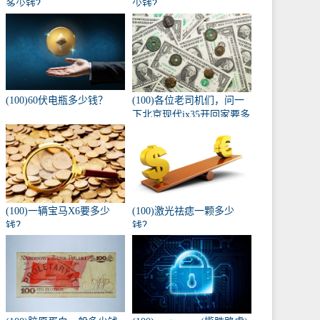
多少钱？
少钱？
(100)60伏电瓶多少钱？
(100)各位老司机们，问一
下北京现代ix35开回家要多
少钱，自动入门版？
(100)一辆宝马X6要多少
(100)激光祛痣一颗多少
钱？
钱？