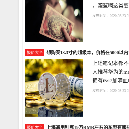
，灌篮啊这类耍
发布时间：2020-03-23 02
想购买13.3寸的超级本，价格在5000以内
报价大全
上述笔记本都不
人推荐华为的mat
拥有i5/i7加满
发布时间：2020-03-23 02
上海通用别克19万RMB左右的车型有哪
报价大全