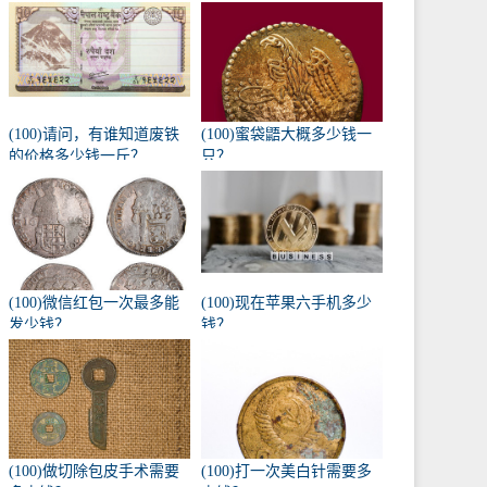
(100)请问，有谁知道废铁
(100)蜜袋鼯大概多少钱一
的价格多少钱一斤？
只？
(100)微信红包一次最多能
(100)现在苹果六手机多少
发少钱？
钱？
(100)做切除包皮手术需要
(100)打一次美白针需要多