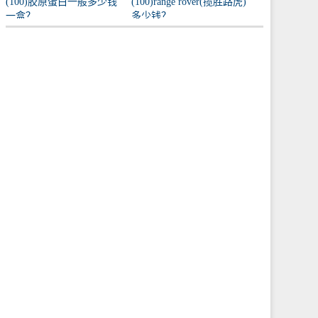
(100)胶原蛋白一般多少钱
(100)range rover(揽胜路虎)
一盒？
多少钱？