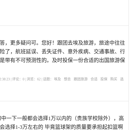
答，更多疑问可。您好！跟团去埃及旅游，旅途中往往
险了，航班延误、丢失证件、意外疾病、交通事故、行
是带有不可预测性的。及时投保一份合适的出国旅游保
:38:23 | 评论：
0
| 浏览：
62
| 话题：
埃及
想去
跟团旅游
合适
投保
购买
选
初中一下一般都会选择1万以内的（贵族学校除外），高
会选择1-3万左右的 毕竟篮球架的质量要承担起扣篮啊