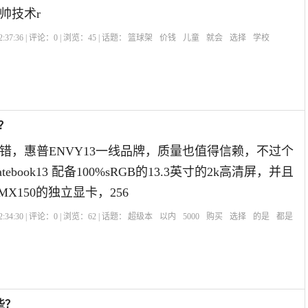
帅技术r
:37:36 | 评论：
0
| 浏览：
45
| 话题：
篮球架
价钱
儿童
就会
选择
学校
？
错，惠普ENVY13一线品牌，质量也值得信赖，不过个
ebook13 配备100%sRGB的13.3英寸的2k高清屏，并且
血MX150的独立显卡，256
:34:30 | 评论：
0
| 浏览：
62
| 话题：
超级本
以内
5000
购买
选择
的是
都是
些？