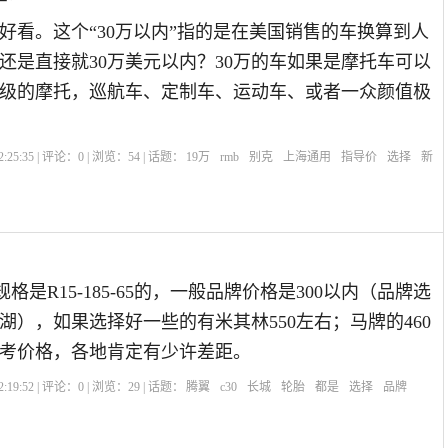
、好看。这个“30万以内”指的是在美国销售的车换算到人
，还是直接就30万美元以内？30万的车如果是摩托车可以
级的摩托，巡航车、定制车、运动车、或者一众颜值极
:25:35 | 评论：
0
| 浏览：
54
| 话题：
19万
rmb
别克
上海通用
指导价
选择
新
规格是R15-185-65的，一般品牌价格是300以内（品牌选
湖），如果选择好一些的有米其林550左右；马牌的460
考价格，各地肯定有少许差距。
:19:52 | 评论：
0
| 浏览：
29
| 话题：
腾翼
c30
长城
轮胎
都是
选择
品牌