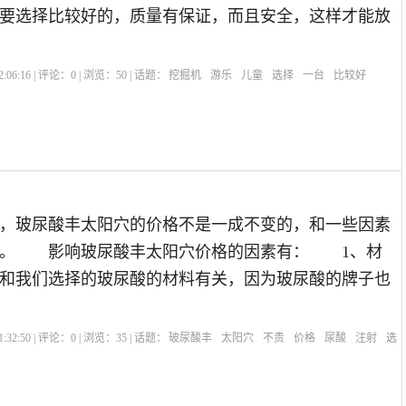
要选择比较好的，质量有保证，而且安全，这样才能放
:06:16 | 评论：
0
| 浏览：
50
| 话题：
挖掘机
游乐
儿童
选择
一台
比较好
玻尿酸丰太阳穴的价格不是一成不变的，和一些因素
系。 影响玻尿酸丰太阳穴价格的因素有： 1、材
和我们选择的玻尿酸的材料有关，因为玻尿酸的牌子也
:32:50 | 评论：
0
| 浏览：
35
| 话题：
玻尿酸丰
太阳穴
不贵
价格
尿酸
注射
选