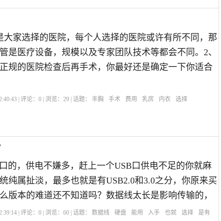
是大家选择的医院，每个人选择的医院或许有所不同，那
管是医疗设备，规模以及专家团队技术等都会不同。2、
正规的医院检查后再手术，你最好还是确定一下你适合
:40:43 | 评论：
0
| 浏览：
29
| 话题：
丰胸
手术
费用
乳房
内衣
选择
？
B口的，供电不嫌多，赶上一个USB口供电不足的你就麻
纯属扯淡，最多也就是有USB2.0和3.0之分，你原来买
么版本的难道还不知道吗？数据线太长是影响传输的，
:39:14 | 评论：
0
| 浏览：
60
| 话题：
数据线
硬盘
能用
入手
也就
选择
是有