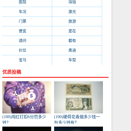
医院
(647)
块钱
(645)
车况
(582)
激光
(569)
门票
(564)
旅游
(563)
便宜
(533)
是在
(520)
请问
(511)
都有
(495)
价位
(479)
奥迪
(432)
宝马
(418)
车型
(416)
优质投稿
(100)闯红灯扣6分罚多少
(100)硬荷花香烟多少钱一
钱？
包多少钱有？