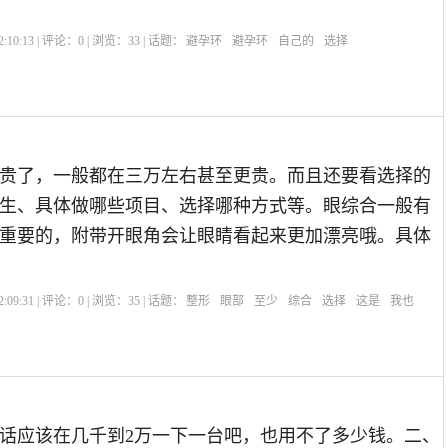
:10:13 | 评论：
0
| 浏览：
33
| 话题：
避孕环
避孕环
自己的
选择
贵了，一般都在三万左右甚至更贵。而且还要看选择的
生、具体做哪些项目、选择哪种方式等。眼综合一般有
重要的，附带开眼角会让眼睛看起来更加漂亮哦。具体
:09:31 | 评论：
0
| 浏览：
35
| 话题：
整形
眼部
至少
综合
选择
这是
我也
话应该在几千到2万一下一台吧，也用不了多少钱。二、