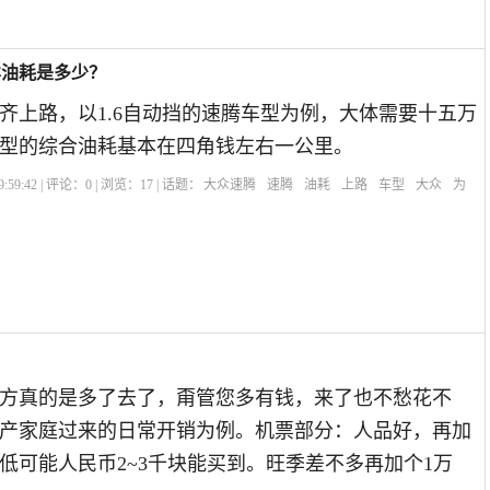
样油耗是多少？
齐上路，以1.6自动挡的速腾车型为例，大体需要十五万
型的综合油耗基本在四角钱左右一公里。
:59:42 | 评论：
0
| 浏览：
17
| 话题：
大众速腾
速腾
油耗
上路
车型
大众
为
？
方真的是多了去了，甭管您多有钱，来了也不愁花不
产家庭过来的日常开销为例。机票部分：人品好，再加
低可能人民币2~3千块能买到。旺季差不多再加个1万