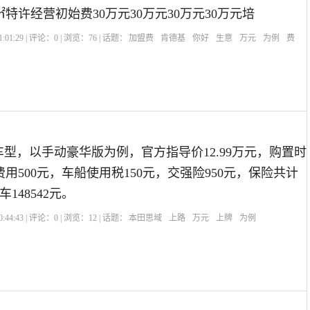
00㎡特许经营初始费30万元30万元30万元30万元培
:01:29 | 评论：
0
| 浏览：
76
| 话题：
加盟费
肯德基
你好
生意
万元
为例
费
款车型，以手动豪华版为例，官方指导价12.99万元，购置时
牌费用500元，车船使用税150元，交强险950元，保险共计
车148542元。
:44:43 | 评论：
0
| 浏览：
12
| 话题：
本田思域
上路
万元
上牌
为例