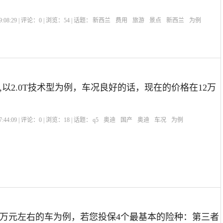
:08:29 | 评论：
0
| 浏览：
54
| 话题：
新西兰
费用
旅游
景点
新西兰
为例
q5,以2.0T技术型为例，车况良好的话，现在的价格在12万
:44:09 | 评论：
0
| 浏览：
18
| 话题：
q5
奥迪
国产
奥迪
车况
为例
0万元左右的车为例，若您投保4个最基本的险种：第三者