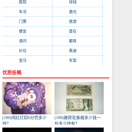
医院
(647)
块钱
(645)
车况
(582)
激光
(569)
门票
(564)
旅游
(563)
便宜
(533)
是在
(520)
请问
(511)
都有
(495)
价位
(479)
奥迪
(432)
宝马
(418)
车型
(416)
优质投稿
(100)闯红灯扣6分罚多少
(100)硬荷花香烟多少钱一
钱？
包多少钱有？