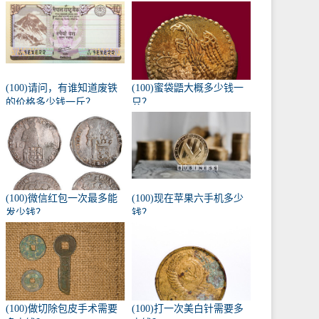
(100)请问，有谁知道废铁
(100)蜜袋鼯大概多少钱一
的价格多少钱一斤？
只？
(100)微信红包一次最多能
(100)现在苹果六手机多少
发少钱？
钱？
(100)做切除包皮手术需要
(100)打一次美白针需要多