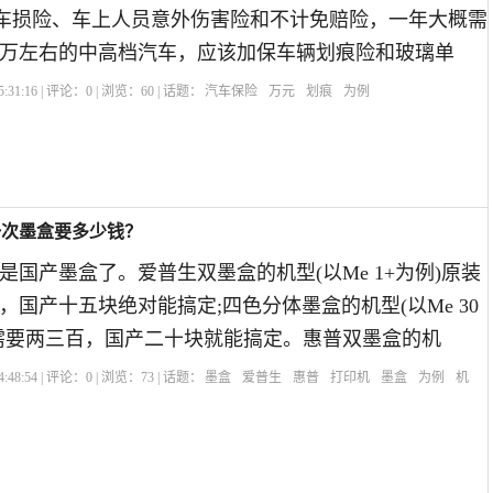
)、车损险、车上人员意外伤害险和不计免赔险，一年大概需
而20万左右的中高档汽车，应该加保车辆划痕险和玻璃单
:31:16 | 评论：
0
| 浏览：
60
| 话题：
汽车保险
万元
划痕
为例
一次墨盒要多少钱？
是国产墨盒了。爱普生双墨盒的机型(以Me 1+为例)原装
，国产十五块绝对能搞定;四色分体墨盒的机型(以Me 30
需要两三百，国产二十块就能搞定。惠普双墨盒的机
:48:54 | 评论：
0
| 浏览：
73
| 话题：
墨盒
爱普生
惠普
打印机
墨盒
为例
机