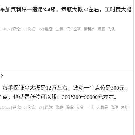
车加氟利昂一般用3-4瓶，每瓶大概30左右，工时费大概
:19:07 | 评论：
0
| 浏览：
79
| 话题：
加氟
汽车空调
氟利昂
每瓶
为例
少？
例，每手保证金大概是12万左右，波动一个点位是300元，
个点，也就是涨停可以赚：300*300=90000元左右。
:14:55 | 评论：
0
| 浏览：
67
| 话题：
涨停
股指
期货
一手
大概是
涨停
为例