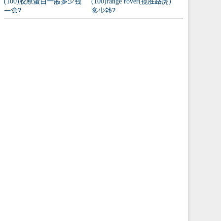
(100)胶原蛋白一般多少钱
(100)range rover(揽胜路虎)
一盒？
多少钱？