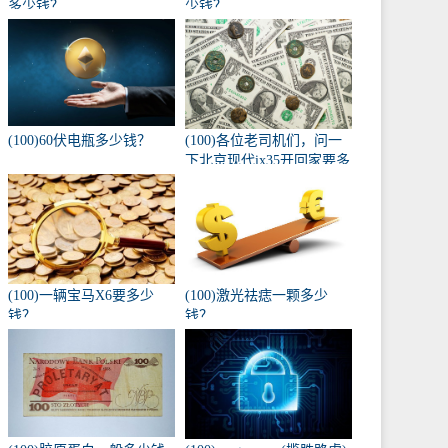
多少钱？
少钱？
(100)60伏电瓶多少钱？
(100)各位老司机们，问一
下北京现代ix35开回家要多
少钱，自动入门版？
(100)一辆宝马X6要多少
(100)激光祛痣一颗多少
钱？
钱？