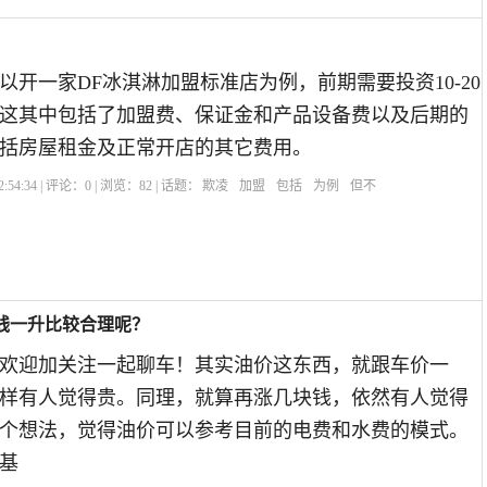
以开一家DF冰淇淋加盟标准店为例，前期需要投资10-20
这其中包括了加盟费、保证金和产品设备费以及后期的
括房屋租金及正常开店的其它费用。
:54:34 | 评论：
0
| 浏览：
82
| 话题：
欺凌
加盟
包括
为例
但不
少钱一升比较合理呢？
欢迎加关注一起聊车！其实油价这东西，就跟车价一
样有人觉得贵。同理，就算再涨几块钱，依然有人觉得
个想法，觉得油价可以参考目前的电费和水费的模式。
基