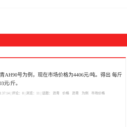
AH90号为例，现在市场价格为4406元/吨。得出 每斤
03元/斤。
:37:14 | 评论：
0
| 浏览：
11
| 话题：
沥青
价格
沥青
为例
市场价格