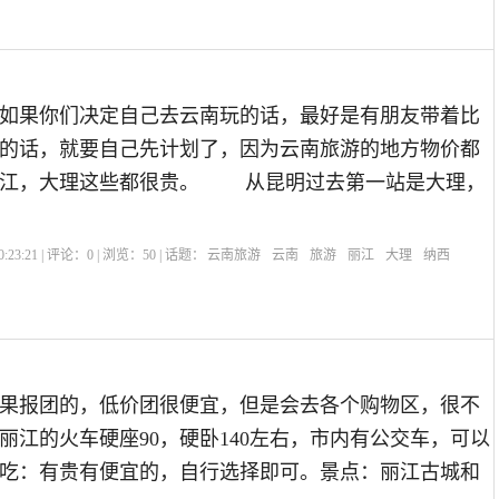
如果你们决定自己去云南玩的话，最好是有朋友带着比
的话，就要自己先计划了，因为云南旅游的地方物价都
丽江，大理这些都很贵。 从昆明过去第一站是大理，
:23:21 | 评论：
0
| 浏览：
50
| 话题：
云南旅游
云南
旅游
丽江
大理
纳西
果报团的，低价团很便宜，但是会去各个购物区，很不
丽江的火车硬座90，硬卧140左右，市内有公交车，可以
吃：有贵有便宜的，自行选择即可。景点：丽江古城和