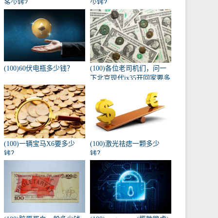
多少钱？
少钱？
(100)60伏电瓶多少钱？
(100)各位老司机们，问一
下北京现代ix35开回家要多
少钱，自动入门版？
(100)一辆宝马X6要多少
(100)激光祛痣一颗多少
钱？
钱？