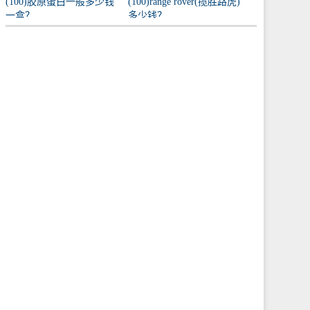
(100)胶原蛋白一般多少钱
(100)range rover(揽胜路虎)
一盒？
多少钱？