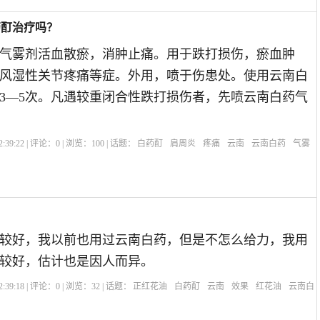
药酊治疗吗？
气雾剂活血散瘀，消肿止痛。用于跌打损伤，瘀血肿
风湿性关节疼痛等症。外用，喷于伤患处。使用云南白
3—5次。凡遇较重闭合性跌打损伤者，先喷云南白药气
:39:22 | 评论：
0
| 浏览：
100
| 话题：
白药酊
肩周炎
疼痛
云南
云南白药
气雾
较好，我以前也用过云南白药，但是不怎么给力，我用
较好，估计也是因人而异。
:39:18 | 评论：
0
| 浏览：
32
| 话题：
正红花油
白药酊
云南
效果
红花油
云南白