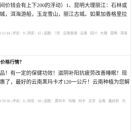
间价钱会有上下200的浮动）1、昆明大理丽江：石林或
城，洱海游船，玉龙雪山，丽江古城。如果加香格里拉
:12:44 | 评论：
0
| 浏览：
65
| 话题：
7天
云南旅游
云南
四川
大理
昆明
洱海
卡价格行情？
品！有一定的保健功效！滋阴补阳抗疲劳改善睡眠！现
惠了，最好的云南黑玛卡才120一公斤！云南种植为您解
:59:38 | 评论：
0
| 浏览：
69
| 话题：
黑玛卡
玛咖
玛卡
正宗
云南
最好的
为