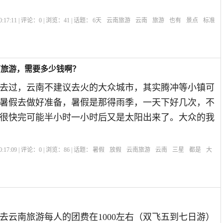
:17:11 | 评论：
0
| 浏览：
41
| 话题：
6天
云南旅游
云南
旅游
也有
景点
标准
南旅游，需要多少钱啊？
去过，云南不建议去火的大众城市，其实腾冲等小镇可
暑假去做好准备，暑假是那得雨季，一天下好几次，不
很快完可能半小时一小时后又是太阳出来了。大众的我
:17:09 | 评论：
0
| 浏览：
86
| 话题：
暑假
放假
云南旅游
云南
三星
都是
大
去云南旅游每人的团费在1000左右（双飞五到七日游）