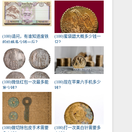
(100)请问，有谁知道废铁
(100)蜜袋鼯大概多少钱一
的价格多少钱一斤？
只？
(100)微信红包一次最多能
(100)现在苹果六手机多少
发少钱？
钱？
(100)做切除包皮手术需要
(100)打一次美白针需要多