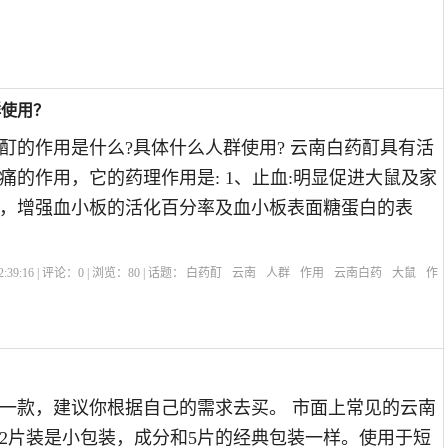
群使用？
酊的作用是什么?具体什么人群使用? 云南白药酊具有活
痛的作用，它的药理作用是: 1、止血:明显促进大鼠及家
，增强血小板的活化百分率及血小板表面糖蛋白的表
:39:16 | 评论：
0
| 浏览：
80
| 话题：
白药酊
云南
人群
作用
云南白药
大鼠
作
一款，建议你根据自己的需求去买。 市面上常见的云南
2片装是小包装，成分和5片的经典包装一样。使用于短