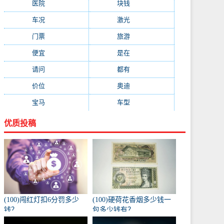
医院
(647)
块钱
(645)
车况
(582)
激光
(569)
门票
(564)
旅游
(563)
便宜
(533)
是在
(520)
请问
(511)
都有
(495)
价位
(479)
奥迪
(432)
宝马
(418)
车型
(416)
优质投稿
(100)闯红灯扣6分罚多少
(100)硬荷花香烟多少钱一
钱？
包多少钱有？