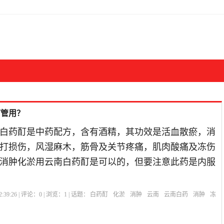
酊管用？
白药酊是中药配方，含有酒精，其功效是活血散瘀，消
打损伤，风湿麻木，筋骨及关节疼痛，肌肉酸痛及冻伤
消肿化淤用云南白药酊是可以的，但要注意此药是内服
:39:26 | 评论：
0
| 浏览：
1
| 话题：
白药酊
化淤
消肿
云南
云南白药
消肿
冻