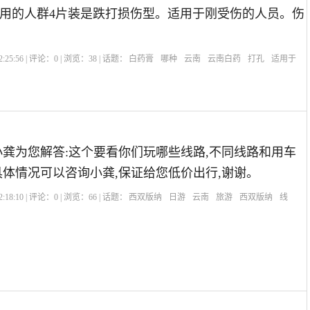
用的人群4片装是跌打损伤型。适用于刚受伤的人员。伤
:25:56 | 评论：
0
| 浏览：
38
| 话题：
白药膏
哪种
云南
云南白药
打孔
适用于
小龚为您解答:这个要看你们玩哪些线路,不同线路和用车
具体情况可以咨询小龚,保证给您低价出行,谢谢。
:18:10 | 评论：
0
| 浏览：
66
| 话题：
西双版纳
日游
云南
旅游
西双版纳
线