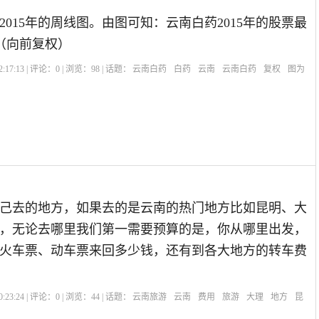
2015年的周线图。由图可知：云南白药2015年的股票最
1元（向前复权）
:17:13 | 评论：
0
| 浏览：
98
| 话题：
云南白药
白药
云南
云南白药
复权
图为
己去的地方，如果去的是云南的热门地方比如昆明、大
，无论去哪里我们第一需要预算的是，你从哪里出发，
火车票、动车票来回多少钱，还有到各大地方的转车费
:23:24 | 评论：
0
| 浏览：
44
| 话题：
云南旅游
云南
费用
旅游
大理
地方
昆