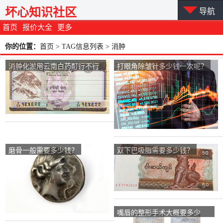
坏心知识社区
导航
首页
报价大全
更多
你的位置：
首页
> TAG信息列表 > 消肿
消肿化淤用云南白药酊行不行
打眼角除皱针多少钱一次呢？
云南白药酊管用？
磨骨一般需要多少钱？
双下巴吸脂需要多少钱？
嘴唇的整形手术大概要多少