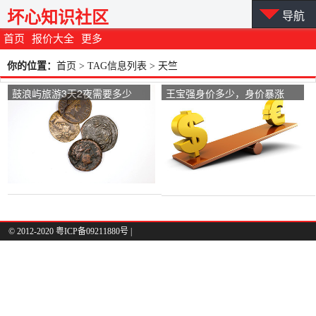
坏心知识社区
导航
首页
报价大全
更多
你的位置：
首页
> TAG信息列表 > 天竺
鼓浪屿旅游3天2夜需要多少
王宝强身价多少，身价暴涨
钱？
300倍究竟有多少钱？
© 2012-2020 粤ICP备09211880号 |