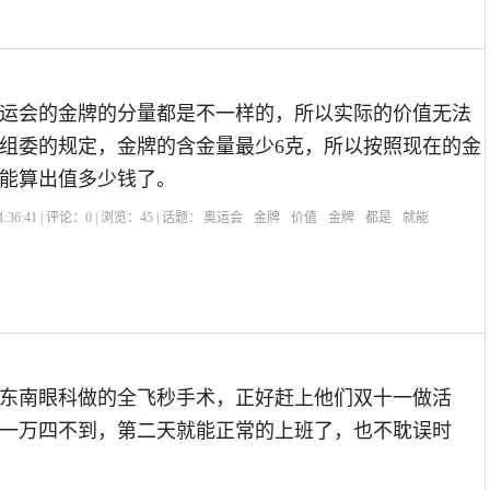
运会的金牌的分量都是不一样的，所以实际的价值无法
组委的规定，金牌的含金量最少6克，所以按照现在的金
能算出值多少钱了。
:36:41 | 评论：
0
| 浏览：
45
| 话题：
奥运会
金牌
价值
金牌
都是
就能
东南眼科做的全飞秒手术，正好赶上他们双十一做活
一万四不到，第二天就能正常的上班了，也不耽误时