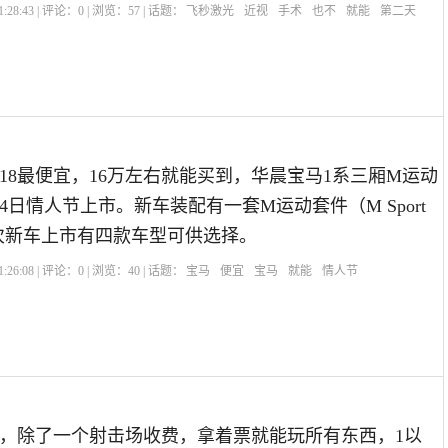
:28:43 | 评论：
0
| 浏览：
57
| 话题：
飞秒激光
近视
手术
也不
就能
第二天
118最便宜，16万左右就能买到，华晨宝马1系三厢M运动
月14日情人节上市。新车装配有一套M运动套件（M Sport
，此次新车上市有四款车型可供选择。
:26:08 | 评论：
0
| 浏览：
40
| 话题：
宝马
便宜
宝马
就能
情人节
，除了一个射击场收费，拿着票就能玩所有东西，1以