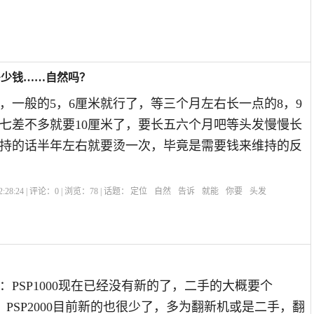
多少钱……自然吗？
，一般的5，6厘米就行了，等三个月左右长一点的8，9
七差不多就要10厘米了，要长五六个月吧等头发慢慢长
持的话半年左右就要烫一次，毕竟是需要钱来维持的反
:28:24 | 评论：
0
| 浏览：
78
| 话题：
定位
自然
告诉
就能
你要
头发
：PSP1000现在已经没有新的了，二手的大概要个
左右。PSP2000目前新的也很少了，多为翻新机或是二手，翻