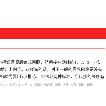
4根线理顺后绞成两股，然后接在网线的1、2、3、6芯
5头就能上网了。这样做的话，对于一般的百兆网络是没有
络就需要用到8根芯。RJ45分两种标准，所以接的线序有
:47:27 | 评论：
0
| 浏览：
69
| 话题：
电话线
网线
收费
就能
两种
网络