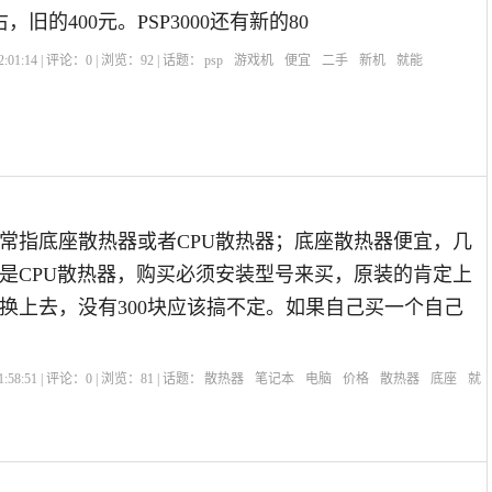
，旧的400元。PSP3000还有新的80
:01:14 | 评论：
0
| 浏览：
92
| 话题：
psp
游戏机
便宜
二手
新机
就能
常指底座散热器或者CPU散热器；底座散热器便宜，几
是CPU散热器，购买必须安装型号来买，原装的肯定上
换上去，没有300块应该搞不定。如果自己买一个自己
:58:51 | 评论：
0
| 浏览：
81
| 话题：
散热器
笔记本
电脑
价格
散热器
底座
就