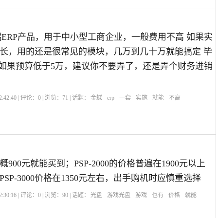
端ERP产品，用于中小型工商企业，一般费用不高 如果实
长，用的还是很常见的模块，几万到几十万就能搞定 毕
，如果预算低于5万，建议你不要弄了，还是弄个财务进销
:42:40 | 评论：
0
| 浏览：
71
| 话题：
金蝶
erp
一套
实施
就能
不高
的大概900元就能买到；PSP-2000的价格普遍在1900元以上
SP-3000价格在1350元左右，出手购机时应慎重选择
:30:16 | 评论：
0
| 浏览：
90
| 话题：
光盘
游戏光盘
游戏
也有
价格
就能