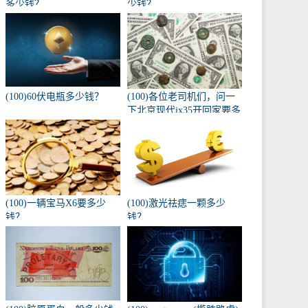
多少钱？
少钱？
(100)60伏电瓶多少钱？
(100)各位老司机们，问一
下北京现代ix35开回家要多
少钱，自动入门版？
(100)一辆宝马X6要多少
(100)激光祛痣一颗多少
钱？
钱？