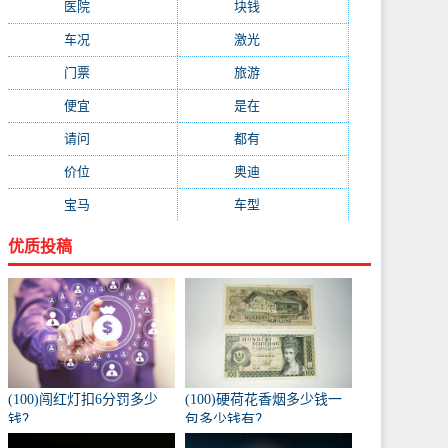
医院
(647)
块钱
(645)
车况
(582)
激光
(569)
门票
(564)
旅游
(563)
便宜
(533)
是在
(520)
请问
(511)
都有
(495)
价位
(479)
奥迪
(432)
宝马
(418)
车型
(416)
优质投稿
(100)闯红灯扣6分罚多少
(100)硬荷花香烟多少钱一
钱？
包多少钱有？