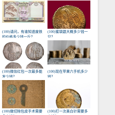
(100)请问，有谁知道废铁
(100)蜜袋鼯大概多少钱一
的价格多少钱一斤？
只？
(100)微信红包一次最多能
(100)现在苹果六手机多少
发少钱？
钱？
(100)做切除包皮手术需要
(100)打一次美白针需要多