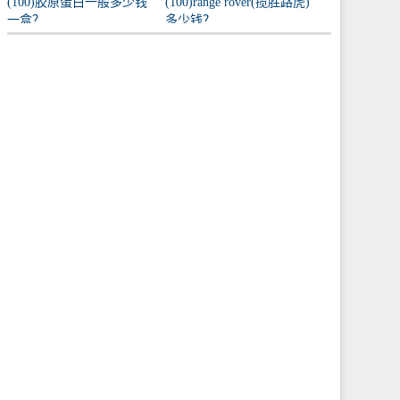
(100)胶原蛋白一般多少钱
(100)range rover(揽胜路虎)
一盒？
多少钱？