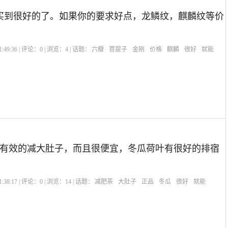
能买到很好的了。如果你的要求好点，龙鳞纹，麒麟纹等价
:49:36 | 评论：
0
| 浏览：
4
| 话题：
六瓣
菩提子
金刚
价格
麒麟
很好
就能
有效的减大肚子，而且很便宜，冬瓜荷叶有很好的排宿
:38:17 | 评论：
0
| 浏览：
14
| 话题：
减肥茶
大肚子
正品
冬瓜
很好
就能