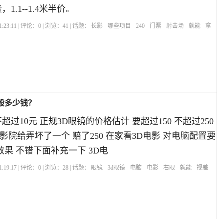
1.1--1.4米半价。
:23:11 | 评论：
0
| 浏览：
41
| 话题：
长影
哪些项目
240
门票
射击场
就能
拿
般多少钱？
超过10元 正规3D眼镜的价格估计 要超过150 不超过250
院给弄坏了一个 赔了250 在家看3D电影 对电脑配置要
效果 不错下面补充一下 3D电
:19:17 | 评论：
0
| 浏览：
28
| 话题：
眼镜
3d眼镜
电脑
电影
右眼
就能
视差