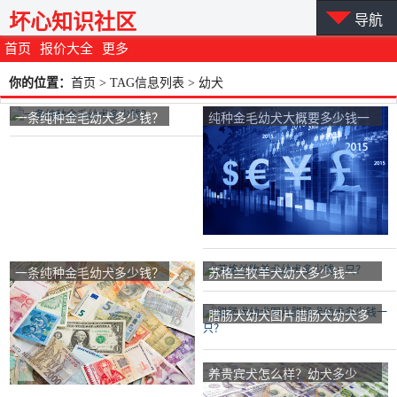
坏心知识社区
导航
首页
报价大全
更多
你的位置：
首页
> TAG信息列表 > 幼犬
一条纯种金毛幼犬多少钱？
纯种金毛幼犬大概要多少钱一
只？
一条纯种金毛幼犬多少钱？
苏格兰牧羊犬幼犬多少钱一
只？
腊肠犬幼犬图片腊肠犬幼犬多
少钱一只？
养贵宾犬怎么样？幼犬多少
钱？