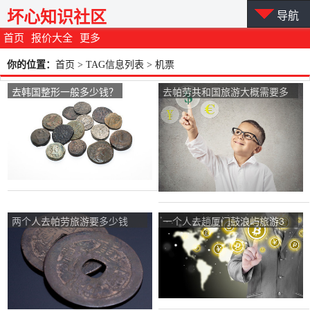
坏心知识社区
导航
首页
报价大全
更多
你的位置：
首页
> TAG信息列表 > 机票
去韩国整形一般多少钱？
去帕劳共和国旅游大概需要多
少费用？
两个人去帕劳旅游要多少钱
一个人去趟厦门鼓浪屿旅游3
呢？
天预算需要多少？