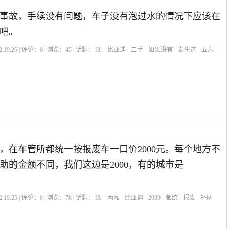
事故，手续没有问题，车子没有泡过水的情况下应该在
吧。
:19:26 | 评论：
0
| 浏览：
45
| 话题：
f3r
比亚迪
二手
如果没有
发生过
五六
，在车管所都统一按报废车一口价2000元。每个地方不
助的金额不同，我们这边是2000，有的城市是
:19:25 | 评论：
0
| 浏览：
78
| 话题：
f3r
两厢
比亚迪
2009
都统
报废
补助