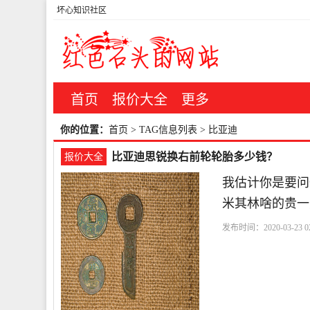
坏心知识社区
首页
报价大全
更多
你的位置：
首页
> TAG信息列表 > 比亚迪
比亚迪思锐换右前轮轮胎多少钱？
报价大全
我估计你是要问
米其林啥的贵一点,
发布时间：2020-03-23 02
钱