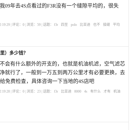
我09年去4S点看过的F3R没有一个缝隙平均的，很失
:19:29 | 评论：
0
| 浏览：
59
| 话题：
f3r
四至
polo
比亚迪
也不
接缝
平均
0公里）多少钱？
不会有什么额外的开支的，也就是机油机滤，空气滤芯
净就行了，一般到一万五到两万公里才有必要更换，去
会给免费检查，具体咨询一下当地的4S店吧
:19:28 | 评论：
0
| 浏览：
23
| 话题：
f3r
比亚迪
8000
4s
有什么
才有
机油