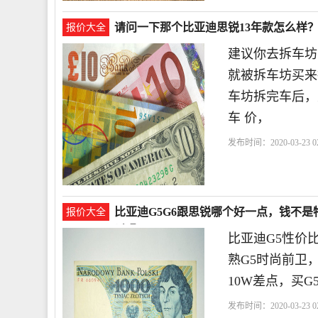
请问一下那个比亚迪思锐13年款怎么样
报价大全
建议你去拆车坊
就被拆车坊买来
车坊拆完车后，
车 价，
发布时间：2020-03-23 02
比亚迪G5G6跟思锐哪个好一点，钱不是
报价大全
以吗？
比亚迪G5性价
熟G5时尚前卫
10W差点，买G
发布时间：2020-03-23 02