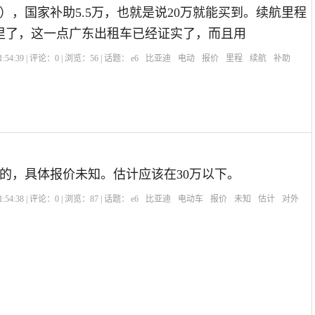
），国家补助5.5万，也就是说20万就能买到。续航里程
公里了，这一点广东出租车已经证实了，而且用
:54:39 | 评论：
0
| 浏览：
56
| 话题：
e6
比亚迪
电动
报价
里程
续航
补助
的，具体报价未知。估计应该在30万以下。
:54:38 | 评论：
0
| 浏览：
87
| 话题：
e6
比亚迪
电动车
报价
未知
估计
对外