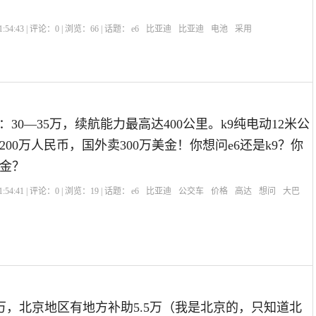
:54:43 | 评论：
0
| 浏览：
66
| 话题：
e6
比亚迪
比亚迪
电池
采用
：30—35万，续航能力最高达400公里。k9纯电动12米公
00万人民币，国外卖300万美金！你想问e6还是k9？你
金？
:54:41 | 评论：
0
| 浏览：
19
| 话题：
e6
比亚迪
公交车
价格
高达
想问
大巴
6.98万，北京地区有地方补助5.5万（我是北京的，只知道北