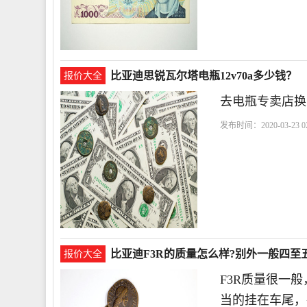
道
比亚迪思锐瓦尔塔电瓶12v70a多少钱？
报价大全
去电瓶专卖店换
发布时间：2020-03-23 02
换
比亚迪F3R的质量怎么样?别外一般四至
报价大全
F3R质量很一
当的挂在车尾，