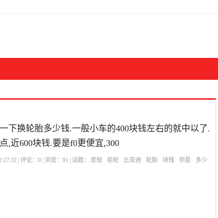
一下换轮胎多少钱.一般小车的400块钱左右的就中以了.
近600块钱.要是f0更便宜,300
:27:32 | 评论：
0
| 浏览：
91
| 话题：
思锐
前轮
比亚迪
轮胎
块钱
你是
多少