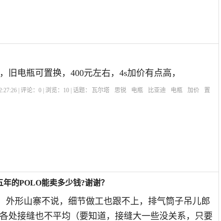
，旧电瓶可置换，400元左右，4s加价有点高，
:27:26 | 评论：
0
| 浏览：
10
| 话题：
瓦尔塔
思锐
电瓶
比亚迪
电瓶
加价
置
五年的POLO能卖多少钱?谢谢？
般，外形山寨不说，细节做工也跟不上，排气筒子吊儿郎
各处接缝也不平均（要知道，接缝大一些没关系，只要