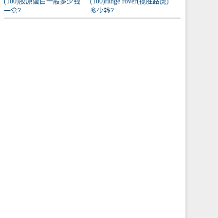
(100)胶原蛋白一般多少钱
(100)range rover(揽胜路虎)
一盒？
多少钱？