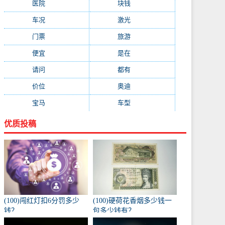
医院
(647)
块钱
(645)
车况
(582)
激光
(569)
门票
(564)
旅游
(563)
便宜
(533)
是在
(520)
请问
(511)
都有
(495)
价位
(479)
奥迪
(432)
宝马
(418)
车型
(416)
优质投稿
(100)闯红灯扣6分罚多少
(100)硬荷花香烟多少钱一
钱？
包多少钱有？