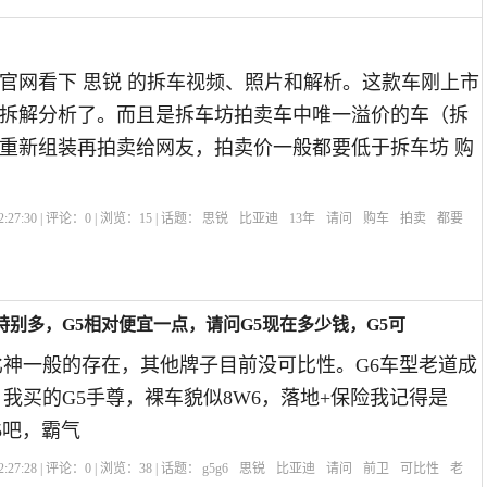
？
官网看下 思锐 的拆车视频、照片和解析。这款车刚上市
拆解分析了。而且是拆车坊拍卖车中唯一溢价的车（拆
重新组装再拍卖给网友，拍卖价一般都要低于拆车坊 购
:27:30 | 评论：
0
| 浏览：
15
| 话题：
思锐
比亚迪
13年
请问
购车
拍卖
都要
特别多，G5相对便宜一点，请问G5现在多少钱，G5可
比神一般的存在，其他牌子目前没可比性。G6车型老道成
，我买的G5手尊，裸车貌似8W6，落地+保险我记得是
5吧，霸气
:27:28 | 评论：
0
| 浏览：
38
| 话题：
g5g6
思锐
比亚迪
请问
前卫
可比性
老