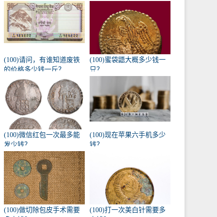
(100)请问，有谁知道废铁
(100)蜜袋鼯大概多少钱一
的价格多少钱一斤？
只？
(100)微信红包一次最多能
(100)现在苹果六手机多少
发少钱？
钱？
(100)做切除包皮手术需要
(100)打一次美白针需要多