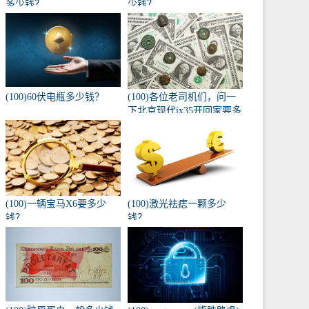
多少钱？
少钱？
(100)60伏电瓶多少钱？
(100)各位老司机们，问一
下北京现代ix35开回家要多
少钱，自动入门版？
(100)一辆宝马X6要多少
(100)激光祛痣一颗多少
钱？
钱？