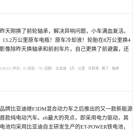
昨天刚换了前轮轴承，解决异响问题，小车满血复活。
年，13.2万公里原车电瓶！原车冷却液！轮胎在8万公里换4
影像除昨天换轴承和前刹车片，自己更换了前避震，还
:19:23 | 评论：
0
| 浏览：
70
| 话题：
比亚迪
4万
公里
冷却液
换了
轴承
牌比亚迪继F3DM混合动力车之后推出的又一款新能源
首款纯电动汽车。e6最大的亮点，即采用电力驱动，其
电池均采用比亚迪自主研发生产的ET-POWER铁电池，