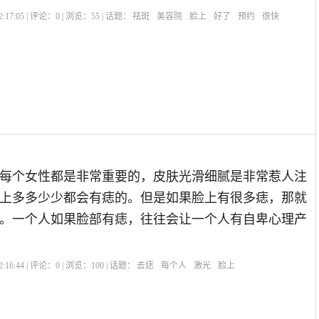
:17:05 | 评论：
0
| 浏览：
55
| 话题：
祛斑
美容院
脸上
好了
预约
很快
每个女性都是非常重要的，皮肤光滑细腻是非常惹人注
上多多少少都会有痣的。但是如果脸上有很多痣，那就
。一个人如果脸部有痣，往往会让一个人有自卑心理产
:16:44 | 评论：
0
| 浏览：
100
| 话题：
去痣
每个人
激光
脸上