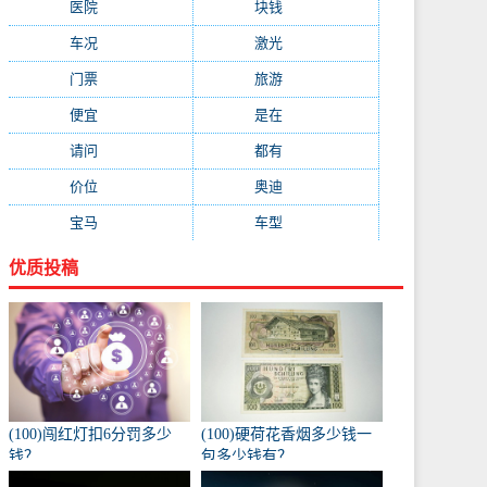
医院
(647)
块钱
(645)
车况
(582)
激光
(569)
门票
(564)
旅游
(563)
便宜
(533)
是在
(520)
请问
(511)
都有
(495)
价位
(479)
奥迪
(432)
宝马
(418)
车型
(416)
优质投稿
(100)闯红灯扣6分罚多少
(100)硬荷花香烟多少钱一
钱？
包多少钱有？