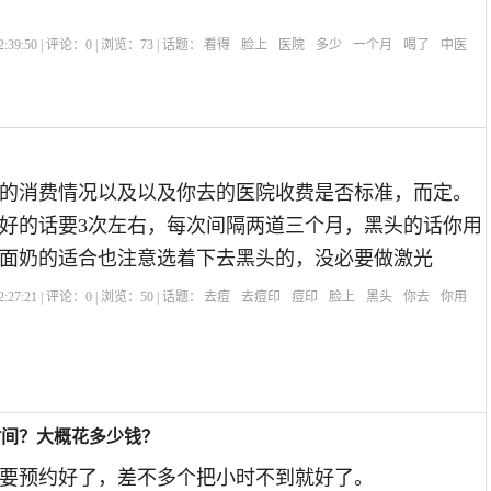
:39:50 | 评论：
0
| 浏览：
73
| 话题：
看得
脸上
医院
多少
一个月
喝了
中医
的消费情况以及以及你去的医院收费是否标准，而定。
好的话要3次左右，每次间隔两道三个月，黑头的话你用
面奶的适合也注意选着下去黑头的，没必要做激光
:27:21 | 评论：
0
| 浏览：
50
| 话题：
去痘
去痘印
痘印
脸上
黑头
你去
你用
时间？大概花多少钱？
要预约好了，差不多个把小时不到就好了。