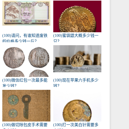
(100)请问，有谁知道废铁
(100)蜜袋鼯大概多少钱一
的价格多少钱一斤？
只？
(100)微信红包一次最多能
(100)现在苹果六手机多少
发少钱？
钱？
(100)做切除包皮手术需要
(100)打一次美白针需要多