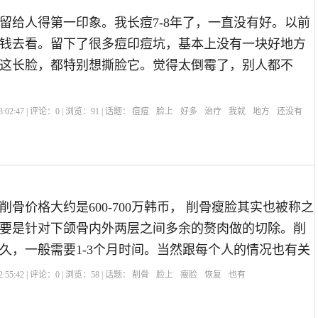
留给人得第一印象。我长痘7-8年了，一直没有好。以前
钱去看。留下了很多痘印痘坑，基本上没有一块好地方
这长脸，都特别想撕脸它。觉得太倒霉了，别人都不
:02:47 | 评论：
0
| 浏览：
91
| 话题：
痘痘
脸上
好多
治疗
我就
地方
还没有
骨价格大约是600-700万韩币， 削骨瘦脸其实也被称之
要是针对下颌骨内外两层之间多余的赘肉做的切除。削
久，一般需要1-3个月时间。当然跟每个人的情况也有关
:55:42 | 评论：
0
| 浏览：
58
| 话题：
削骨
脸上
瘦脸
恢复
也有