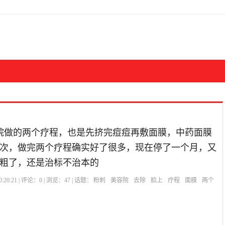
院做的两个疗程，也是先挤完痘痘再敷面膜，中药面膜
做10次，做完两个疗程确实好了很多，现在停了一个月，又
粗了，还是治标不治本的
:20:21 | 评论：
0
| 浏览：
47
| 话题：
粉刺
美容院
去除
脸上
疗程
面膜
两个