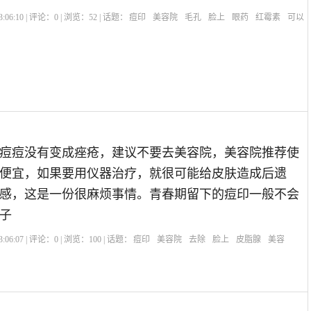
:06:10 | 评论：
0
| 浏览：
52
| 话题：
痘印
美容院
毛孔
脸上
眼药
红霉素
可以
痘痘没有变成痤疮，建议不要去美容院，美容院推荐使
便宜，如果要用仪器治疗，就很可能给皮肤造成后遗
感，这是一份很麻烦事情。青春期留下的痘印一般不会
子
:06:07 | 评论：
0
| 浏览：
100
| 话题：
痘印
美容院
去除
脸上
皮脂腺
美容
？