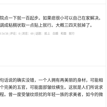
院点一下就一百起步。如果痣很小可以自己在家解决。
调成粘稠状取一点贴上就行。大概三四天就掉了。
:54:58 | 评论：
0
| 浏览：
69
| 话题：
脸上
白醋
和面
就行
句话说的确实没错，一个人拥有再美丽的身材，可能相
个完美的五官，可能面部皱纹横生。这就是人们所说求
程。曾一度受皱纹烦扰的年轻一族的求美者，如今的微