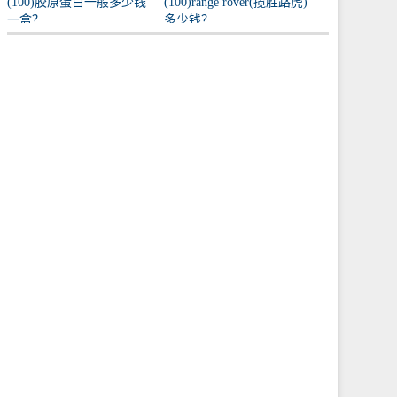
(100)胶原蛋白一般多少钱
(100)range rover(揽胜路虎)
一盒？
多少钱？