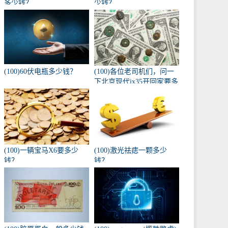
多少钱？
少钱？
(100)60伏电瓶多少钱？
(100)各位老司机们，问一
下北京现代ix35开回家要多
少钱，自动入门版？
(100)一辆宝马X6要多少
(100)激光祛痣一颗多少
钱？
钱？