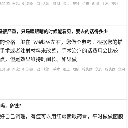
:35:25 | 评论：
0
| 浏览：
93
| 话题：
微创
脸上
提升
价格
面部
手术
提升
是很严重，只是瞪眼睛的时候能看见，要去的话得多少
的价格一般在1W到2W左右，您做个参考。根据您的描
手术或者注射材料来改善，手术治疗的话费用会比较
点，但是效果维持时间长。如果做
:31:59 | 评论：
0
| 浏览：
92
| 话题：
手术
脸上
眼睛
抬头纹
您的
抬头纹
您可
做吗，多钱？
好自己调理，有痘可以用红霉素眼药膏，平时做做面膜