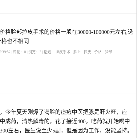
格脸部拉皮手术的价格一般在30000-100000元左右,选
价格也不相同
:39:52 | 评论：
0
| 浏览：
3
| 话题：
拉皮手术
脸上
拉皮
价格
脸部
，今年夏天刚爆了满脸的痘痘中医把脉是肝火旺，痤
中成药，清热解毒的，花了接近400。吃药就开始喝中
300左右，医生说至少5副，但是因为工作，没能坚持。