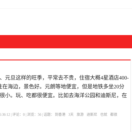
、元旦这样的旺季，平常去不贵，住宿大概4星酒店400-
议住在海边，景色好。元朗等地便宜，但是地铁多坐20分
很小。玩、吃都很便宜。比如去海洋公园和迪斯尼，在
:36:12 | 评论：
0
| 浏览：
56
| 话题：
到香港
3天
旅游
迪斯尼
也就
都很