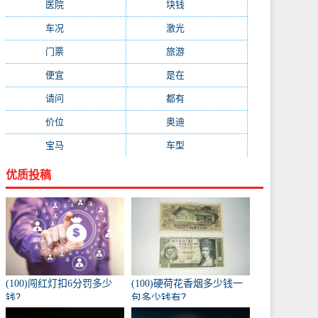
医院
(647)
块钱
(645)
车况
(582)
激光
(569)
门票
(564)
旅游
(563)
便宜
(533)
是在
(520)
请问
(511)
都有
(495)
价位
(479)
奥迪
(432)
宝马
(418)
车型
(416)
优质投稿
(100)闯红灯扣6分罚多少
(100)硬荷花香烟多少钱一
钱？
包多少钱有？