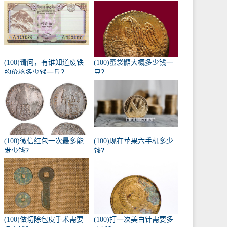
(100)请问，有谁知道废铁
(100)蜜袋鼯大概多少钱一
的价格多少钱一斤？
只？
(100)微信红包一次最多能
(100)现在苹果六手机多少
发少钱？
钱？
(100)做切除包皮手术需要
(100)打一次美白针需要多