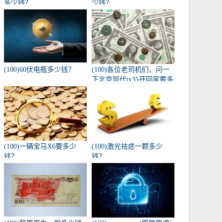
多少钱？
少钱？
(100)60伏电瓶多少钱？
(100)各位老司机们，问一
下北京现代ix35开回家要多
少钱，自动入门版？
(100)一辆宝马X6要多少
(100)激光祛痣一颗多少
钱？
钱？