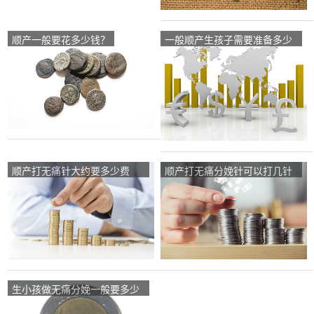
顺产一般要花多少钱？
一般顺产生孩子需要准备多少
钱？
顺产打无痛针大约要多少费
顺产打无痛分娩针可以打几针
用？
呀?多少钱一针？
生小孩做无痛分娩一般要多少
钱？