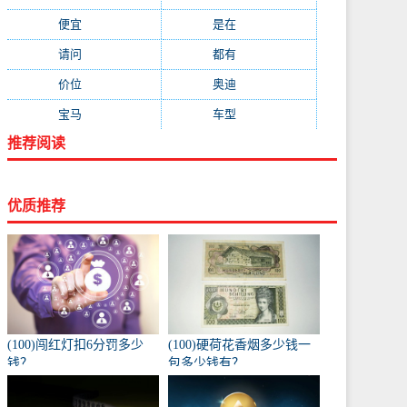
便宜
(533)
是在
(520)
请问
(511)
都有
(495)
价位
(479)
奥迪
(432)
宝马
(418)
车型
(416)
推荐阅读
优质推荐
(100)闯红灯扣6分罚多少
(100)硬荷花香烟多少钱一
钱？
包多少钱有？