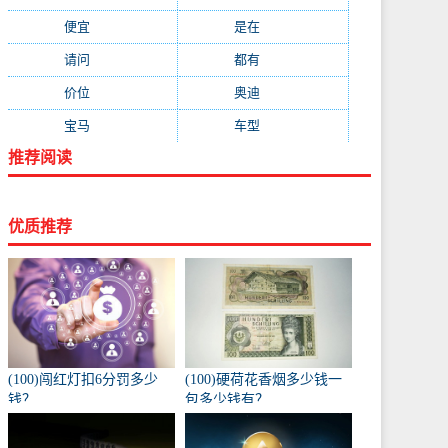
便宜
(533)
是在
(520)
请问
(511)
都有
(495)
价位
(479)
奥迪
(432)
宝马
(418)
车型
(416)
推荐阅读
优质推荐
(100)闯红灯扣6分罚多少
(100)硬荷花香烟多少钱一
钱？
包多少钱有？