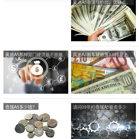
奥迪A5敞篷性价比，优缺点，
说点？
奥迪A5那种双门硬顶是不是敞
奥迪A5新车硬敞篷3.0排量上
篷的？大概多少钱？有没有硬
海汽车市场要多少钱？80万可
顶敞篷？
以不？
奇瑞A5多少钱？
请问09年的奇瑞A5能卖多少
钱？