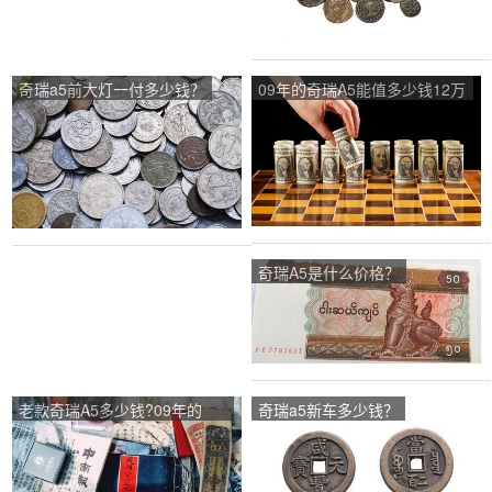
奇瑞a5前大灯一付多少钱？
09年的奇瑞A5能值多少钱12万
公里谢谢？
奇瑞A5是什么价格？
老款奇瑞A5多少钱?09年的
奇瑞a5新车多少钱？
车？