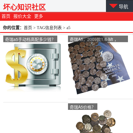
坏心知识社区
导航
首页
报价大全
更多
你的位置：
首页
> TAG信息列表 > a5
奇瑞a5手动档高配多少钱？
奇瑞A5，2009款1.6-Mt ，
7000元值不值？
奇瑞A5价格？