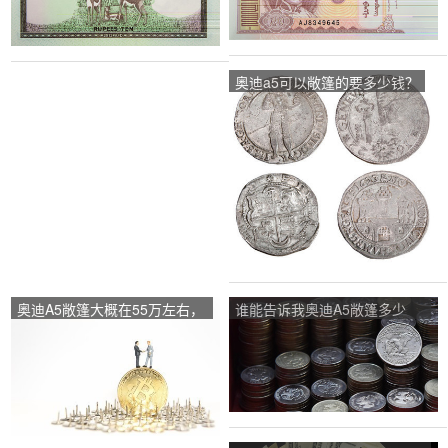
奥迪a5可以敞篷的要多少钱？
奥迪A5敞篷大概在55万左右，
谁能告诉我奥迪A5敞篷多少
按揭的话首付是多少呢？
钱？比较具体点？