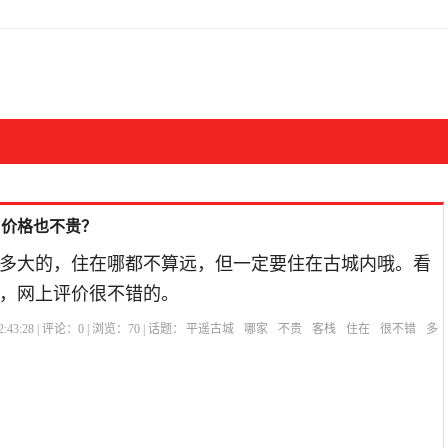
，价格也不贵？
多大的，住在哪都不算远，但一定要住在古城内哦。看
，网上评价很不错的。
:43:28 | 评论：
0
| 浏览：
70
| 话题：
平遥古城
哪家
不贵
客栈
住在
很不错
多