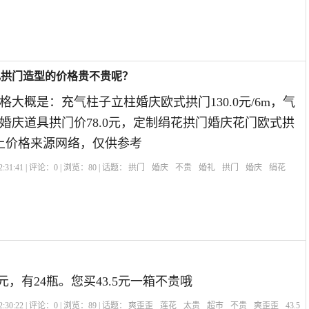
礼拱门造型的价格贵不贵呢？
大概是：充气柱子立柱婚庆欧式拱门130.0元/6m，气
婚庆道具拱门价78.0元，定制绢花拱门婚庆花门欧式拱
以上价格来源网络，仅供参考
:31:41 | 评论：
0
| 浏览：
80
| 话题：
拱门
婚庆
不贵
婚礼
拱门
婚庆
绢花
9元，有24瓶。您买43.5元一箱不贵哦
:30:22 | 评论：
0
| 浏览：
89
| 话题：
爽歪歪
莲花
太贵
超市
不贵
爽歪歪
43.5