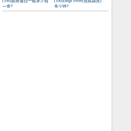
(100)胶原蛋白一般多少钱
(100)range rover(揽胜路虎)
一盒？
多少钱？