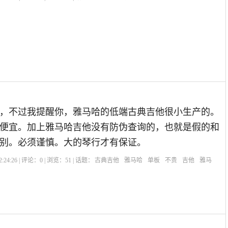
，不过我提醒你，雅马哈的低端古典吉他很小生产的。
便宜。加上雅马哈吉他没有防伪查询的，也就是假的和
别。必须谨慎。大的琴行才有保证。
:24:26 | 评论：
0
| 浏览：
51
| 话题：
古典吉他
雅马哈
单板
不贵
吉他
雅马