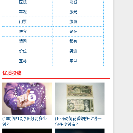
医院
(647)
块钱
(645)
车况
(582)
激光
(569)
门票
(564)
旅游
(563)
便宜
(533)
是在
(520)
请问
(511)
都有
(495)
价位
(479)
奥迪
(432)
宝马
(418)
车型
(416)
优质投稿
(100)闯红灯扣6分罚多少
(100)硬荷花香烟多少钱一
钱？
包多少钱有？