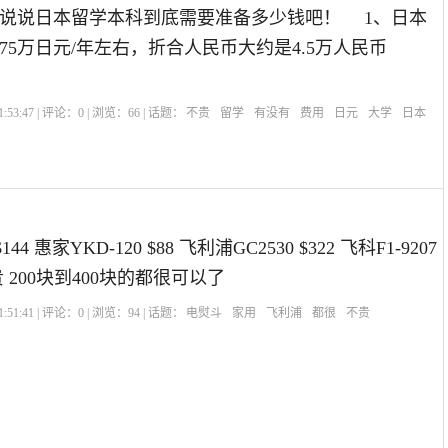
说说日本留学本科到底需要准备多少钱吧！ 1、日本
75万日元/年左右，折合人民币大约是4.5万人民币
:53:47 | 评论：
0
| 浏览：
66
| 话题：
不贵
留学
有没有
费用
日元
大学
日本
144 惠家YKD-120 $88 飞利浦GC2530 $322 飞科F1-9207
 200块到400块的都很可以了
:51:41 | 评论：
0
| 浏览：
94
| 话题：
电熨斗
家用
飞利浦
都很
不贵