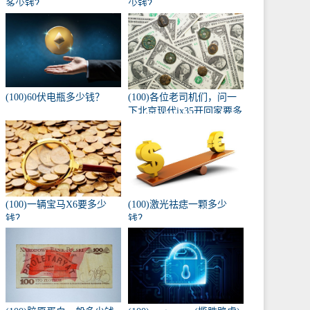
多少钱？
少钱？
(100)60伏电瓶多少钱？
(100)各位老司机们，问一
下北京现代ix35开回家要多
少钱，自动入门版？
(100)一辆宝马X6要多少
(100)激光祛痣一颗多少
钱？
钱？