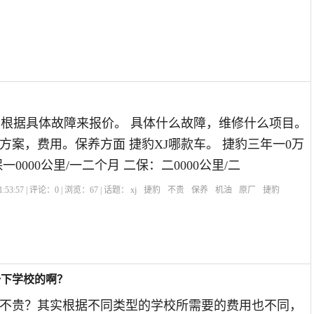
要根据具体故障来报价。 具体什么故障，维修什么项目。
方案，费用。保养方面 捷豹XJ哪款车。 捷豹三年一0万
一0000公里/一二个月 二保：二0000公里/二
:53:57 | 评论：
0
| 浏览：
67
| 话题：
xj
捷豹
不贵
保养
机油
原厂
捷豹
一下学校的啊？
不贵？其实根据不同类型的学校所需要的费用也不同，