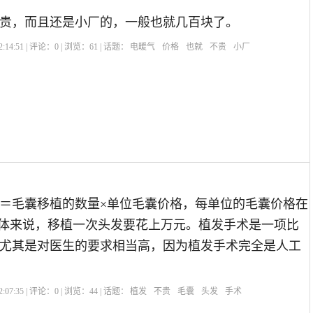
贵，而且还是小厂的，一般也就几百块了。
:14:51 | 评论：
0
| 浏览：
61
| 话题：
电暖气
价格
也就
不贵
小厂
＝毛囊移植的数量×单位毛囊价格，每单位的毛囊价格在
，总体来说，移植一次头发要花上万元。植发手术是一项比
尤其是对医生的要求相当高，因为植发手术完全是人工
:07:35 | 评论：
0
| 浏览：
44
| 话题：
植发
不贵
毛囊
头发
手术