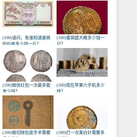
(100)请问，有谁知道废铁
(100)蜜袋鼯大概多少钱一
的价格多少钱一斤？
只？
(100)微信红包一次最多能
(100)现在苹果六手机多少
发少钱？
钱？
(100)做切除包皮手术需要
(100)打一次美白针需要多