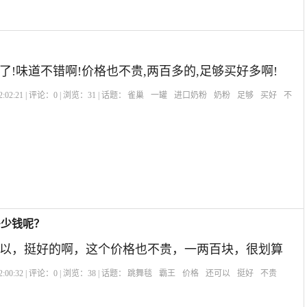
了!味道不错啊!价格也不贵,两百多的,足够买好多啊!
:02:21 | 评论：
0
| 浏览：
31
| 话题：
雀巢
一罐
进口奶粉
奶粉
足够
买好
不
多少钱呢？
以，挺好的啊，这个价格也不贵，一两百块，很划算
:00:32 | 评论：
0
| 浏览：
38
| 话题：
跳舞毯
霸王
价格
还可以
挺好
不贵