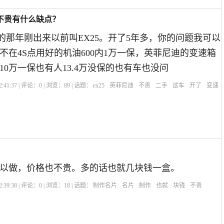
不贵有什么缺点？
3款的那年刚出来以前叫EX25。开了5年多，你的问题我可以
不在4S点用好的机油600内1万一保，英菲尼迪的变速箱
10万一保也有人13.4万没保的也有车也没问
:41:37 | 评论：
0
| 浏览：
89
| 话题：
ex25
英菲尼迪
不贵
二手
这车
开了
变速
以做，价格也不贵。多的话也就几块钱一盒。
:39:38 | 评论：
0
| 浏览：
18
| 话题：
制作名片
名片
制作
也就
块钱
不贵