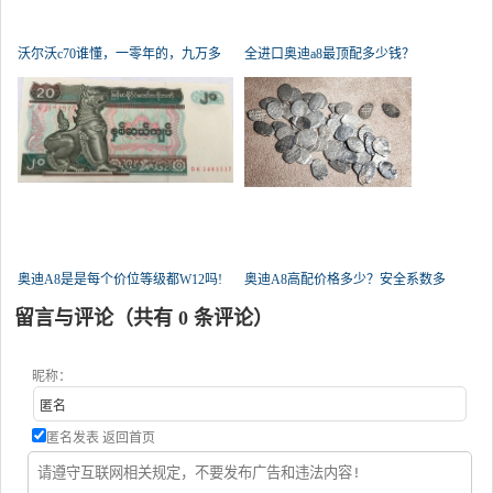
沃尔沃c70谁懂，一零年的，九万多
全进口奥迪a8最顶配多少钱？
公里
奥迪A8是是每个价位等级都W12吗!
奥迪A8高配价格多少？安全系数多
还
高？
留言与评论（共有
0
条评论）
昵称：
匿名发表
返回首页