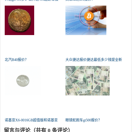
北汽B40报价？
大众捷达报价捷达最低多少钱提全新
诺基亚X6-0016GB超值版和诺基亚
眼镜蛇跑车gt500报价？
e66
留言与评论（共有
0
条评论）