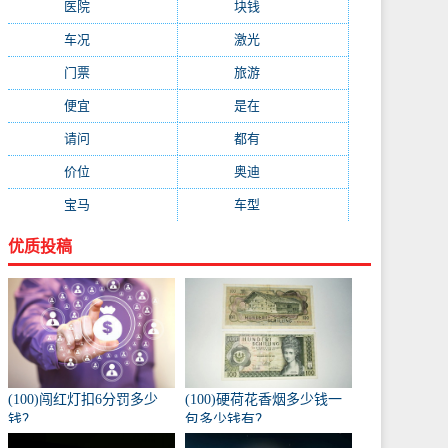
医院
(647)
块钱
(645)
车况
(582)
激光
(569)
门票
(564)
旅游
(563)
便宜
(533)
是在
(520)
请问
(511)
都有
(495)
价位
(479)
奥迪
(432)
宝马
(418)
车型
(416)
优质投稿
(100)闯红灯扣6分罚多少
(100)硬荷花香烟多少钱一
钱？
包多少钱有？