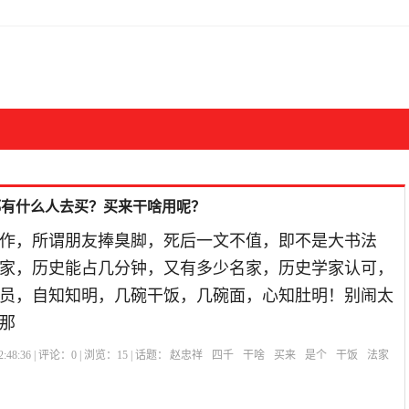
都有什么人去买？买来干啥用呢？
作，所谓朋友捧臭脚，死后一文不值，即不是大书法
家，历史能占几分钟，又有多少名家，历史学家认可，
员，自知知明，几碗干饭，几碗面，心知肚明！别闹太
那
:48:36 | 评论：
0
| 浏览：
15
| 话题：
赵忠祥
四千
干啥
买来
是个
干饭
法家