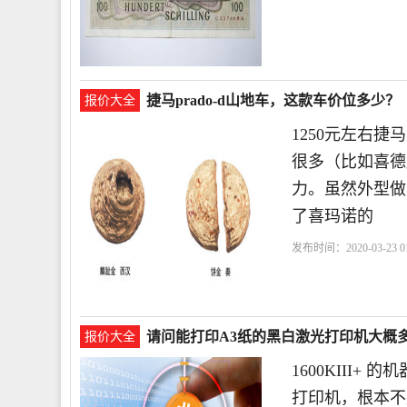
个
捷马prado-d山地车，这款车价位多少？
报价大全
1250元左右
很多（比如喜德
力。虽然外型做
了喜玛诺的
发布时间：2020-03-23 01
请问能打印A3纸的黑白激光打印机大概
报价大全
1600KIII+ 
打印机，根本不