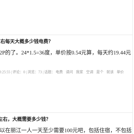
左右每天大概多少钱电费？
2P的了。24*1.5=36度，单价按0.54元算，每天约19.44元
:25:55 | 评论：
0
| 浏览：
73
| 话题：
电费
请问
我家
空调
是个
就该
单价
左右，大概需要多少钱？
以在丽江一人一天至少需要100元吧，包括住宿，不包括