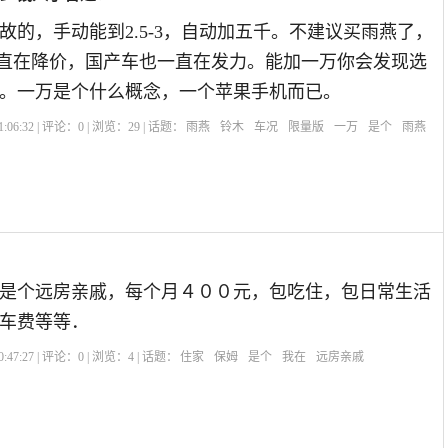
故的，手动能到2.5-3，自动加五千。不建议买雨燕了，
o一直在降价，国产车也一直在发力。能加一万你会发现选
。一万是个什么概念，一个苹果手机而已。
:06:32 | 评论：
0
| 浏览：
29
| 话题：
雨燕
铃木
车况
限量版
一万
是个
雨燕
是个远房亲戚，每个月４００元，包吃住，包日常生活
车费等等．
:47:27 | 评论：
0
| 浏览：
4
| 话题：
住家
保姆
是个
我在
远房亲戚