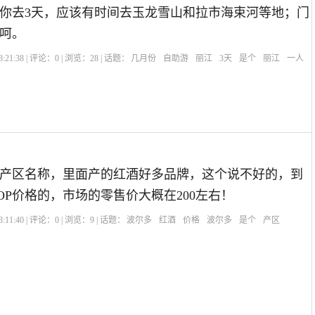
你去3天，应该有时间去玉龙雪山和拉市海束河等地；门
呵。
:21:38 | 评论：
0
| 浏览：
28
| 话题：
几月份
自助游
丽江
3天
是个
丽江
一人
产区名称，里面产的红酒好多品牌，这个说不好的，到
OP价格的，市场的零售价大概在200左右！
:11:40 | 评论：
0
| 浏览：
9
| 话题：
波尔多
红酒
价格
波尔多
是个
产区