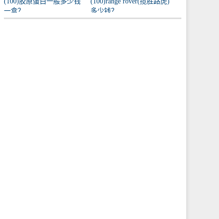
(100)胶原蛋白一般多少钱
(100)range rover(揽胜路虎)
一盒？
多少钱？