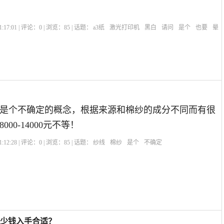
:17:01 | 评论：
0
| 浏览：
85
| 话题：
a3纸
激光打印机
黑白
请问
是个
也要
晕
是个不确定的概念，根据来源和棉纱的成分不同而有很
00-14000元不等！
:12:28 | 评论：
0
| 浏览：
85
| 话题：
纱线
棉纱
是个
不确定
多少钱入手合适？