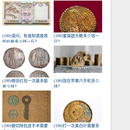
(100)请问，有谁知道废铁
(100)蜜袋鼯大概多少钱一
的价格多少钱一斤？
只？
(100)微信红包一次最多能
(100)现在苹果六手机多少
发少钱？
钱？
(100)做切除包皮手术需要
(100)打一次美白针需要多