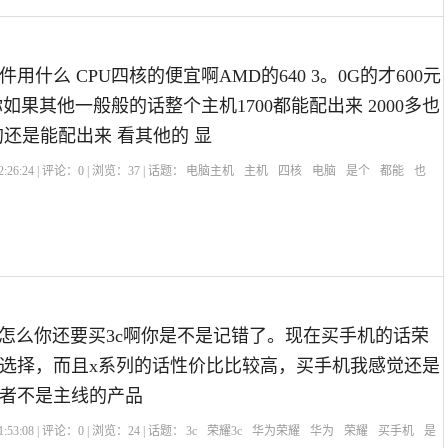
用什么 CPU四核的便宜啊AMD的640 3。0G的才600元
 你如果其他一般般的话整个主机1700都能配出来 2000多也
的还是能配出来 看其他的 显
:26:24 | 评论：
0
| 浏览：
37
| 话题：
电脑主机
主机
四核
电脑
是个
都能
也
了怎么你还要买3c啊你是不是记错了。现在买手机的话荣
的选择，而且x系列的话性价比比较高，买手机我感觉还是
者不是主线的产品
:53:08 | 评论：
0
| 浏览：
24
| 话题：
3c
荣耀3c
华为荣耀
华为
荣耀
买手机
是