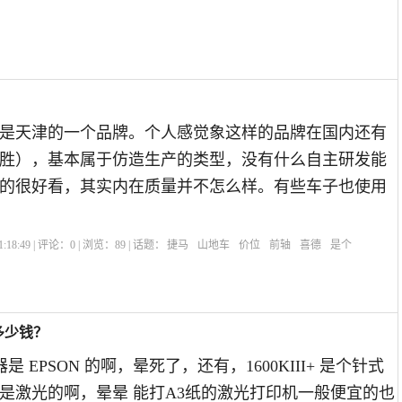
捷马是天津的一个品牌。个人感觉象这样的品牌在国内还有
胜），基本属于仿造生产的类型，没有什么自主研发能
的很好看，其实内在质量并不怎么样。有些车子也使用
:18:49 | 评论：
0
| 浏览：
89
| 话题：
捷马
山地车
价位
前轴
喜德
是个
多少钱？
的机器是 EPSON 的啊，晕死了，还有，1600KIII+ 是个针式
是激光的啊，晕晕 能打A3纸的激光打印机一般便宜的也