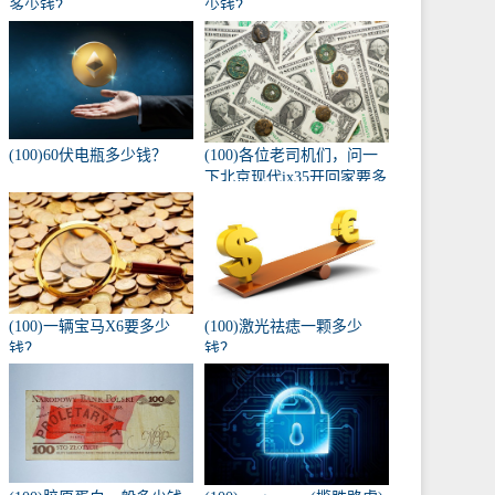
多少钱？
少钱？
(100)60伏电瓶多少钱？
(100)各位老司机们，问一
下北京现代ix35开回家要多
少钱，自动入门版？
(100)一辆宝马X6要多少
(100)激光祛痣一颗多少
钱？
钱？