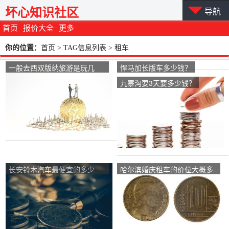
坏心知识社区
导航
首页
报价大全
更多
你的位置：
首页
> TAG信息列表 > 租车
一般去西双版纳旅游是玩几
悍马加长版车多少钱？
天，价格是多少？
九寨沟耍3天要多少钱？
长安铃木汽车最便宜的多少
哈尔滨婚庆租车的价位大概多
钱？
少钱。一台林肯，后面二十辆
奥迪？