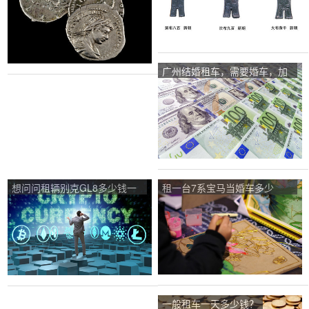
广州结婚租车，需要婚车，加
长林肯或者奔驰S500，多少钱
一天？
想问问租辆别克GL8多少钱一
租一台7系宝马当婚车多少
天，具体租车手续是怎么做
钱？
的？
一般租车一天多少钱？